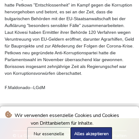
hatte Petkows "Entschlossenheit" im Kampf gegen die Korruption
hervorgehoben und betont, es sei an der Zeit, dass die
bulgarischen Behörden mit der EU-Staatsanwaltschaft bei der
Aufklärung "besonders sensibler Fälle" zusammenarbeiteten.
Laut Kövesi haben Ermittler ihrer Behörde 120 Verfahren wegen
Veruntreuung von EU-Geldern eröffnet, darunter Agrarhilfen, Geld
für Bauprojekte und zur Abfederung der Folgen der Corona-Krise.
Petkows neu gegründete Anti-Korruptionspartei hatte die
Parlamentswahl im November überraschend klar gewonnen.
Borissows insgesamt zehnjährige Zeit als Regierungschef war
von Korruptionsvorwürfen überschattet.
F.Maldonado--LGdM
Wir verwenden essenzielle Cookies und Cookies
von Drittanbietern für Inhalte.
Nur essenzielle
Alles akzeptieren
© La Gaceta De Mexico - 2026 - Alle Rechte vorbehalten