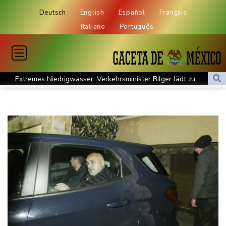
Deutsch
English
Español
Français
Italiano
Português
Extremes Niedrigwasser: Verkehrsminister Bilger lädt zu
Spitzentreffen in Bonn
Bundesgerichtshof urteilt über Mann wegen Kriegsverbrechen in
syrischem Bürgerkrieg
Urteil in Prozess um tödlichen Autoanschlag auf Verdi-
Demonstration in München
Vorwurf der Preisabsprache: Drei US-Produzenten müssen 53
Millionen Eier spenden
Investoren-Affäre: Fifa-Spitze stellt sich "uneingeschränkt" hinter
Infantino
Steinmeier-Nachfolge: Özdemir spricht sich für eine Frau aus