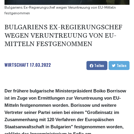
Wissenschaftler bestätigen: Schrottteil von SpaceX-Rakete auf
Bulgariens Ex-Regierungschef wegen Veruntreuung von EU-Mitteln
Mond eingeschlagen
festgenommen
Nilpferd-Baby von Herde von Drogenboss Escobar erst gerettet
BULGARIENS EX-REGIERUNGSCHEF
und dann doch gestorben
WEGEN VERUNTREUUNG VON EU-
Niedrigwasser: Ex-Umweltministerin Lemke fordert
MITTELN FESTGENOMMEN
grundsätzliche Gegenmaßnahmen
Investoren-Affäre: Fifa-Spitze stellt sich hinter Infantino
WIRTSCHAFT
17.03.2022
Teilen
Teilen
Der frühere bulgarische Ministerpräsident Boiko Borrisow
ist im Zuge von Ermittlungen zur Veruntreuung von EU-
Mitteln festgenommen worden. Borissow und weitere
Vertreter seiner Partei seien bei einem "Großeinsatz im
Zusammenhang mit 120 Verfahren der Europäischen
Staatsanwaltschaft in Bulgarien" festgenommen worden,
erklärte das Innenministerium in Sofia am