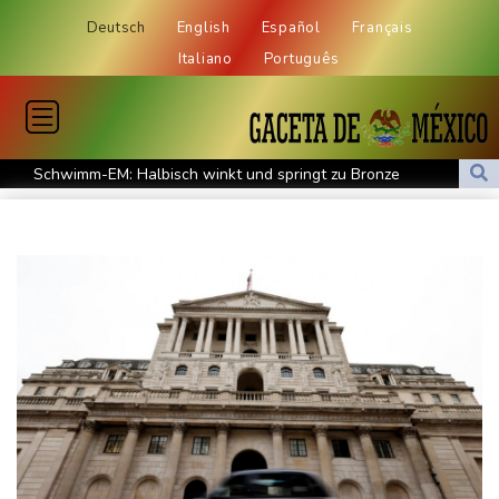
Deutsch
English
Español
Français
Italiano
Português
Schwimm-EM: Halbisch winkt und springt zu Bronze
Selenskyj: Ukraine hat praktisch keine intakten
Wärmekraftwerke mehr
Braunschweig nach Kantersieg in Magdeburg an der Spitze
Absteiger schlägt Aufsteiger: Heidenheim siegt turbulent
Aussetzung von Lkw-Fahrverbot: BUND kritisiert Maßnahme -
Industrie begrüßt sie
US-Senat bestätigt mit knapper Mehrheit Trumps umstrittenen
Justizminister Blanche
Schwimm-EM: Schmidbauer verliert Titel, Halbisch gewinnt
Bronze