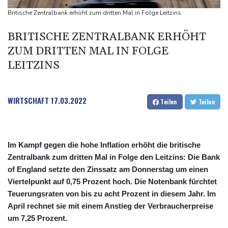
Frankreich: Crémant-Lese in Burgund beginnt wegen Hitzewellen
Britische Zentralbank erhöht zum dritten Mal in Folge Leitzins
so früh wie nie
BRITISCHE ZENTRALBANK ERHÖHT
Europas Automarkt wächst, doch der E-Auto-Boom verschärft
ZUM DRITTEN MAL IN FOLGE
den Druck
LEITZINS
Klinsmann über Horror-Verletzung: "Ich hatte Glück"
WIRTSCHAFT
17.03.2022
Teilen
Teilen
Im Kampf gegen die hohe Inflation erhöht die britische
Zentralbank zum dritten Mal in Folge den Leitzins: Die Bank
of England setzte den Zinssatz am Donnerstag um einen
Viertelpunkt auf 0,75 Prozent hoch. Die Notenbank fürchtet
Teuerungsraten von bis zu acht Prozent in diesem Jahr. Im
April rechnet sie mit einem Anstieg der Verbraucherpreise
um 7,25 Prozent.