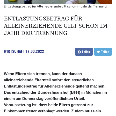
Selenskyj warnt in Belgrad vor Folgen russischer Angriffe für
Entlastungsbetrag für Alleinerziehende gilt schon im Jahr der Trennung
den Winter
ENTLASTUNGSBETRAG FÜR
Drohnen über Bundeswehrstandort in Nordrhein-Westfalen
ALLEINERZIEHENDE GILT SCHON IM
gesichtet
JAHR DER TRENNUNG
Ungarns Regierungspartei nominiert Ex-Gerichtspräsidenten
Baka als Staatschef
Schwimm-EM: Halbisch winkt und springt zu Bronze
WIRTSCHAFT
17.03.2022
Teilen
Teilen
Wenn Eltern sich trennen, kann der danach
alleinerziehende Elternteil sofort den steuerlichen
Entlastungsbetrag für Alleinerziehende geltend machen.
Das entschied der Bundesfinanzhof (BFH) in München in
einem am Donnerstag veröffentlichten Urteil.
Voraussetzung ist, dass beide Eltern getrennt zur
Einkommensteuer veranlagt werden. Zudem muss ein