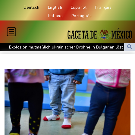
Deutsch
English
Español
Français
Italiano
Português
Explosion mutmaßlich ukrainischer Drohne in Bulgarien löst
diplomatische Verstimmung aus
Selenskyj warnt vor Folgen russischer Angriffe - Vucic für
Integrität der Ukraine
Sieg auf der längsten Etappe: Vollering übernimmt
Gesamtführung
Drohne explodiert an der Grenze zwischen Rumänien und
Bulgarien nahe Gaspipeline
Lionel Messi trauert um seinen Vater
Absturz von Ultraleichtflugzeug: 72-jähriger Pilot stirbt in Baden-
Württemberg