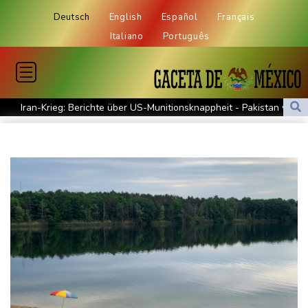
Deutsch
English
Español
Français
Italiano
Português
Iran-Krieg: Berichte über US-Munitionsknappheit - Pakistan will
neue Gespräche
Fund von Sprengstoffdrohne sorgt für Debatte über
Luftsicherheit
Für zwei Jahre: Salah-Wechsel zu Trabzonspor perfekt
Niedrigwasser: Bilger erwägt Aufhebung von Sonn- und
Feiertagsfahrverbot für Lkw
Kritik von Naturschützern: Kreuzfahrtbranche weiter auf "fossilem
Kurs"
Knöchelbruch: Lamparter muss nach Sturz operiert werden
Medien: Ukrainisches Flugzeug in Leipzig neben Drohne war mit