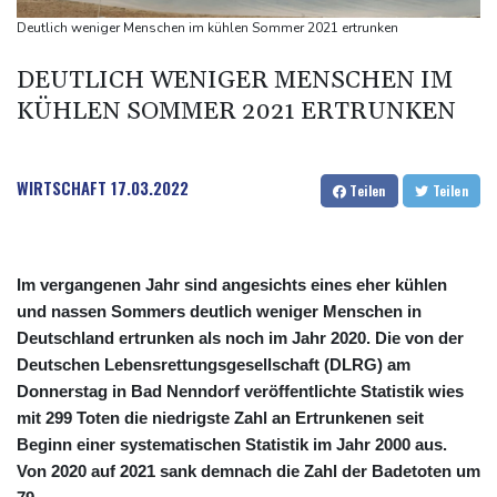
Munition beladen
Deutlich weniger Menschen im kühlen Sommer 2021 ertrunken
Schauspielerin Iris Berben bekommt Deutschen Kulturpolitikpreis
DEUTLICH WENIGER MENSCHEN IM
Passagierverkehr an deutschen Flughäfen im ersten Halbjahr
KÜHLEN SOMMER 2021 ERTRUNKEN
gesunken
Papst Leo bei Besuch in Assisi von tausenden jungen Menschen
begeistert empfangen
WIRTSCHAFT
17.03.2022
Teilen
Teilen
Im vergangenen Jahr sind angesichts eines eher kühlen
und nassen Sommers deutlich weniger Menschen in
Deutschland ertrunken als noch im Jahr 2020. Die von der
Deutschen Lebensrettungsgesellschaft (DLRG) am
Donnerstag in Bad Nenndorf veröffentlichte Statistik wies
mit 299 Toten die niedrigste Zahl an Ertrunkenen seit
Beginn einer systematischen Statistik im Jahr 2000 aus.
Von 2020 auf 2021 sank demnach die Zahl der Badetoten um