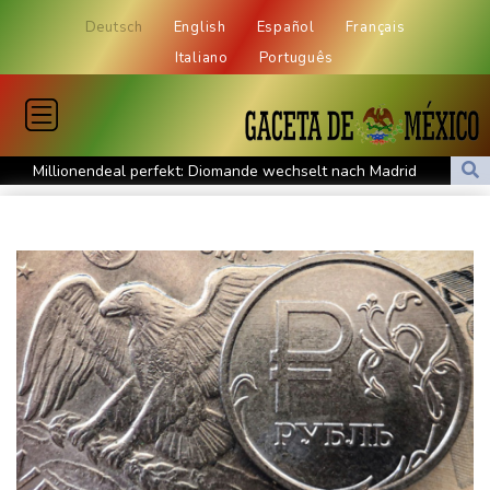
Deutsch
English
Español
Français
Italiano
Português
Millionendeal perfekt: Diomande wechselt nach Madrid
US-Republikaner wollen früheren Corona-Berater Fauci vor
Gericht stellen lassen
Forlán wird Nationaltrainer in Uruguay
Böden in Deutschland ähnlich trocken wie in Dürrejahren 2018
und 2022
Mutter mit 71 Stichen getötet und Leiche zerstückelt: Mann muss
in Psychiatrie
Nach Ausweisung von Journalistin: Russland wirft Frankreich
"politische Verfolgung" vor
Iran-Krieg: Berichte über US-Munitionsknappheit - Pakistan will