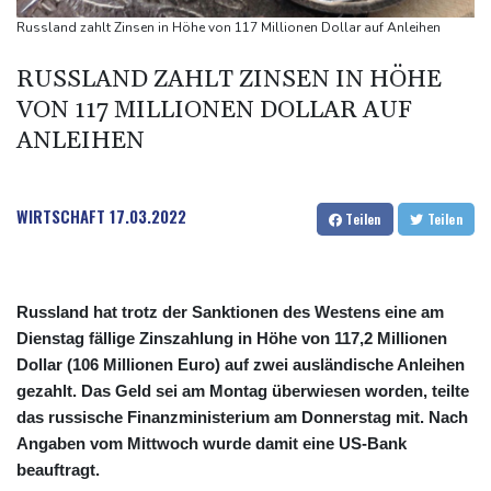
neue Gespräche
Russland zahlt Zinsen in Höhe von 117 Millionen Dollar auf Anleihen
Fund von Sprengstoffdrohne sorgt für Debatte über
RUSSLAND ZAHLT ZINSEN IN HÖHE
Luftsicherheit
VON 117 MILLIONEN DOLLAR AUF
Für zwei Jahre: Salah-Wechsel zu Trabzonspor perfekt
ANLEIHEN
Niedrigwasser: Bilger erwägt Aufhebung von Sonn- und
Feiertagsfahrverbot für Lkw
WIRTSCHAFT
17.03.2022
Teilen
Teilen
Russland hat trotz der Sanktionen des Westens eine am
Dienstag fällige Zinszahlung in Höhe von 117,2 Millionen
Dollar (106 Millionen Euro) auf zwei ausländische Anleihen
gezahlt. Das Geld sei am Montag überwiesen worden, teilte
das russische Finanzministerium am Donnerstag mit. Nach
Angaben vom Mittwoch wurde damit eine US-Bank
beauftragt.