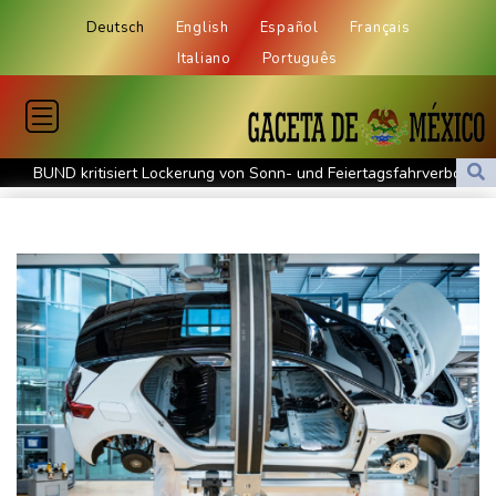
Deutsch
English
Español
Français
Italiano
Português
BUND kritisiert Lockerung von Sonn- und Feiertagsfahrverbot für
Lastwagen
Trump spricht nach Ballsaal-Urteil von "nationaler Schande"
Abholzung im Amazonas auf niedrigstem Stand seit einem
Jahrzehnt
Frei: Über Beteiligung an AfD-Regierung entscheidet nicht CDU
in Sachsen-Anhalt
US-Senat stimmt für umfassendes Sanktionspaket gegen
Russland
"Rente mit 63": Unionsfraktionschef Frei offen für Härtefall- und
Übergangslösungen