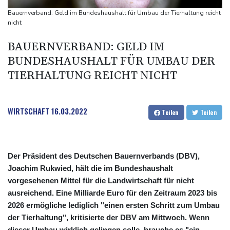
Wärmekraftwerke mehr
Bauernverband: Geld im Bundeshaushalt für Umbau der Tierhaltung reicht
Braunschweig nach Kantersieg in Magdeburg an der Spitze
nicht
Absteiger schlägt Aufsteiger: Heidenheim siegt turbulent
BAUERNVERBAND: GELD IM
Aussetzung von Lkw-Fahrverbot: BUND kritisiert Maßnahme -
BUNDESHAUSHALT FÜR UMBAU DER
Industrie begrüßt sie
TIERHALTUNG REICHT NICHT
WIRTSCHAFT
16.03.2022
Teilen
Teilen
Der Präsident des Deutschen Bauernverbands (DBV),
Joachim Rukwied, hält die im Bundeshaushalt
vorgesehenen Mittel für die Landwirtschaft für nicht
ausreichend. Eine Milliarde Euro für den Zeitraum 2023 bis
2026 ermögliche lediglich "einen ersten Schritt zum Umbau
der Tierhaltung", kritisierte der DBV am Mittwoch. Wenn
dieser Umbau wirklich gelingen solle, brauche es "ein