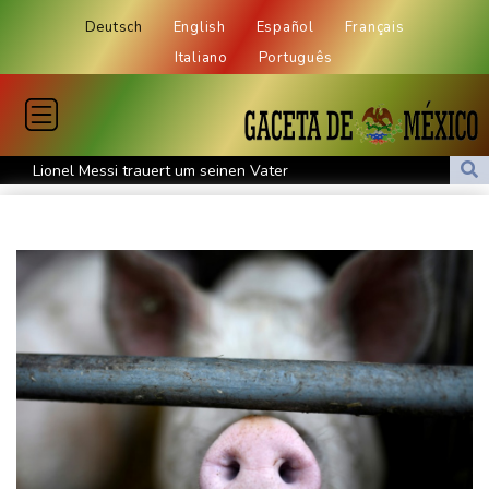
Deutsch
English
Español
Français
Italiano
Português
Lionel Messi trauert um seinen Vater
Absturz von Ultraleichtflugzeug: 72-jähriger Pilot stirbt in Baden-
Württemberg
Selenskyj warnt in Belgrad vor Folgen russischer Angriffe für
den Winter
Drohnen über Bundeswehrstandort in Nordrhein-Westfalen
gesichtet
Ungarns Regierungspartei nominiert Ex-Gerichtspräsidenten
Baka als Staatschef
Schwimm-EM: Halbisch winkt und springt zu Bronze
Selenskyj: Ukraine hat praktisch keine intakten