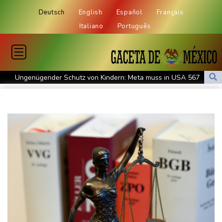
Deutsch
English
Español
Français
Italiano
Português
Ungenügender Schutz von Kindern: Meta muss in USA 567
Millionen Dollar zahlen
Regierung und Opposition in Venezuela beginnen offiziellen
Dialog - ohne Machado
USA wollen bei Visa-Anträgen offenbar Online-Aktivitäten noch
stärker überprüfen
Röwekamp: Innenministerium muss zentral für Drohnenabwehr
zuständig sein
Trump unternimmt neuen Vorstoß im Streit um US-
Staatsbürgerschaft
Erdogan reist zu Dreier-Gipfel mit Pakistan nach Saudi-Arabien