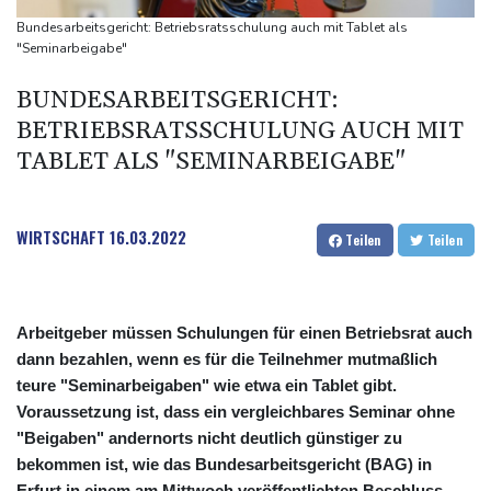
58 Soldaten im Jemen bei Huthi-Angriffen getötet - Regierung
Bundesarbeitsgericht: Betriebsratsschulung auch mit Tablet als
kündigt Vergeltung an
"Seminarbeigabe"
UEFA hält an FIFA-Boykott fest - CAF hält zu Infantino
BUNDESARBEITSGERICHT:
Jemen: 38 Soldaten bei Huthi-Angriffen getötet - Regierung
BETRIEBSRATSSCHULUNG AUCH MIT
kündigt Vergeltung an
TABLET ALS "SEMINARBEIGABE"
Mindestens zwei Tote bei Bombenexplosion in Kleinbus nahe
Damaskus
WIRTSCHAFT
16.03.2022
Teilen
Teilen
Arbeitgeber müssen Schulungen für einen Betriebsrat auch
dann bezahlen, wenn es für die Teilnehmer mutmaßlich
teure "Seminarbeigaben" wie etwa ein Tablet gibt.
Voraussetzung ist, dass ein vergleichbares Seminar ohne
"Beigaben" andernorts nicht deutlich günstiger zu
bekommen ist, wie das Bundesarbeitsgericht (BAG) in
Erfurt in einem am Mittwoch veröffentlichten Beschluss