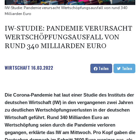
Kampf gegen Geldwäsche: Klingbeil will Beschlagnahme von
IW-Studie: Pandemie verursacht Wertschöpfungsausfall von rund 340
Vermögen erleichtern
Milliarden Euro
IW-STUDIE: PANDEMIE VERURSACHT
WERTSCHÖPFUNGSAUSFALL VON
RUND 340 MILLIARDEN EURO
WIRTSCHAFT
16.03.2022
Teilen
Teilen
Die Corona-Pandemie hat laut einer Studie des Instituts der
deutschen Wirtschaft (IW) in den vergangenen zwei Jahren
zu deutlichen Wertschöpfungsverlusten in der deutschen
Wirtschaft geführt. Rund 340 Milliarden Euro an
Wertschöpfung seien durch die Pandemie verloren
gegangen, erklärte das IW am Mittwoch. Pro Kopf gaben die
Deutschen demnach im Schnitt 3600 Euro weniger aus, als