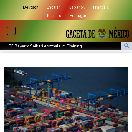
Deutsch
English
Español
Français
Italiano
Português
FC Bayern: Saibari erstmals im Training
Schwimm-EM: Starker Start für Märtens
Uefa und zwei weitere Fußballdachverbände erhöhen mit Brief
Druck auf Infantino
Wegen Patientenmorden verurteilter Krankenpfleger: Rund 140
weitere Verdachtsfälle
13 Tote bei ukrainischem Drohnenangriff in Zentralrussland
Leichtathletik-EM: Starke Mabry erreicht Finale als Beste
Goldener Schuh: Verleihung für Kane am 19. August
Leichtathletik-EM: Starke Mabry erreicht Finale
Sommerreise von Verkehrsminister Bilger startet mit ICE-Panne