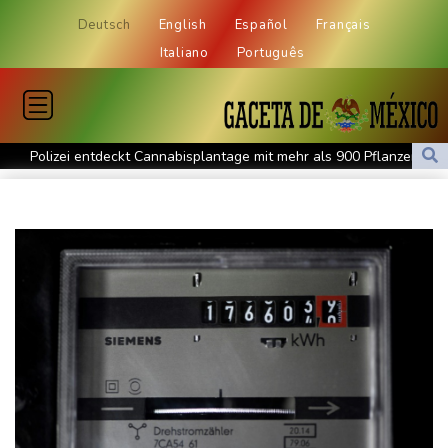
Deutsch
English
Español
Français
Italiano
Português
Polizei entdeckt Cannabisplantage mit mehr als 900 Pflanzen in
Kerpen - Festnahme
Xiaomi Skynomad: N70 und N90 erhöhen den Druck auf Europas
SUV-Markt
Sicherheitskreise vermuten russische Kampagne hinter
Falschvideo zu Merz-Rücktritt
Papst Leo XIV. will bei Frankreich-Besuch Missbrauchsopfer
treffen
Nationaler Sicherheitsrat mit Merz tagt zu Drohnenvorfall in
Leipzig
Kabel der Deutschen Bahn beschädigt: Kölner Staatsschutz