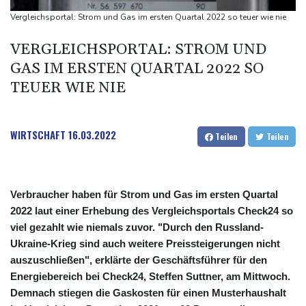
ermittelt wegen Sabotage
Vergleichsportal: Strom und Gas im ersten Quartal 2022 so teuer wie nie
Frankreichs Außenminister Barrot kündigt Reaktion auf russische
VERGLEICHSPORTAL: STROM UND
Wahlkampf-Einmischung an
GAS IM ERSTEN QUARTAL 2022 SO
Ein Viertel der Reisenden in Deutschland lässt sich Ziele von der
TEUER WIE NIE
KI vorschlagen
Norwegens Fußball-Verband fordert Infantinos Rücktritt
Verurteilte Linksextremistin: Bundesgerichtshof bestätigt
WIRTSCHAFT
16.03.2022
Teilen
Teilen
Beugehaft für Lina E.
Verbraucher haben für Strom und Gas im ersten Quartal
2022 laut einer Erhebung des Vergleichsportals Check24 so
viel gezahlt wie niemals zuvor. "Durch den Russland-
Ukraine-Krieg sind auch weitere Preissteigerungen nicht
auszuschließen", erklärte der Geschäftsführer für den
Energiebereich bei Check24, Steffen Suttner, am Mittwoch.
Demnach stiegen die Gaskosten für einen Musterhaushalt