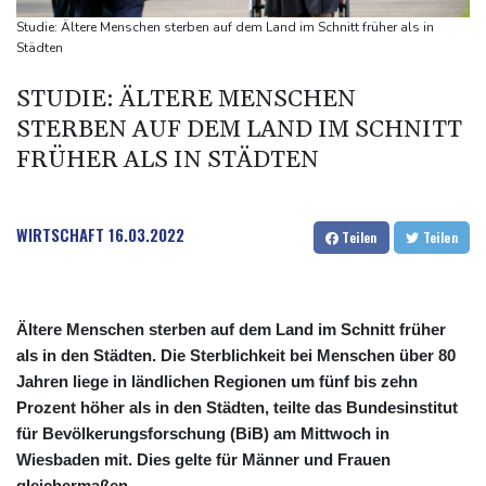
Waldbrände in Kanada: Notstand in Provinz British Columbia
Studie: Ältere Menschen sterben auf dem Land im Schnitt früher als in
ausgerufen
Städten
Verdacht auf illegales Rennen: Zwei Tote nach Motorrad-Unfall
STUDIE: ÄLTERE MENSCHEN
in Köln
STERBEN AUF DEM LAND IM SCHNITT
FRÜHER ALS IN STÄDTEN
WIRTSCHAFT
16.03.2022
Teilen
Teilen
Ältere Menschen sterben auf dem Land im Schnitt früher
als in den Städten. Die Sterblichkeit bei Menschen über 80
Jahren liege in ländlichen Regionen um fünf bis zehn
Prozent höher als in den Städten, teilte das Bundesinstitut
für Bevölkerungsforschung (BiB) am Mittwoch in
Wiesbaden mit. Dies gelte für Männer und Frauen
gleichermaßen.