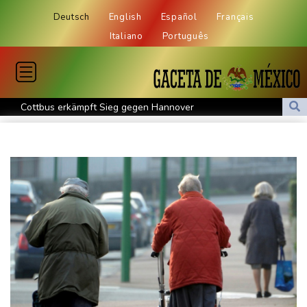
Deutsch
English
Español
Français
Italiano
Português
Cottbus erkämpft Sieg gegen Hannover
Überragender Zoma schießt Nürnberg zum Auftaktsieg
St. Pauli verpasst Auftaktsieg bei Rapp-Debüt
Flugstreichungen und Evakuierungen: Taifun "Dolphin" in
Ostchina auf Land getroffen
Nächster Dreifachsieg für Aprilia - Fernández triumphiert
Verkehrsminister Bilger will Boni von Bahnmanagern an Ziele
knüpfen
Bericht: Trotz Sanierung nur jeder vierte Zug zwischen Hamburg
und Berlin pünktlich
FC Bayern: Kompany setzt auf Musiala