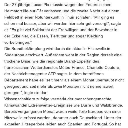
Der 27-jährige Lucas Pla musste wegen des Feuers seinen
Heimatort Ille-sur-Têt verlassen und die zweite Nacht auf einem
Feldbett in einer Notunterkunft in Thuir schlafen. "Mir ging es
schon mal besser, aber wir werden hier sehr gut versorgt", sagte
er. "Es gibt viel Solidarität der Freiwilligen und der Bewohner in
der Ecke hier, die Essen, Tierfutter und sogar Kleidung
vorbeibringen."
Die Brandbekämpfung wird durch die aktuelle Hitzewelle in
Südeuropa erschwert. Außerdem weht in der Region derzeit eine
trockene Brise, wie die regionale Brand-Expertin des
französischen Wetterdienstes Météo-France, Charlotte Couture,
der Nachrichtenagentur AFP sagte. In dem betroffenen
Département habe es "seit mehr als einem Monat überhaupt nicht
geregnet und seit mehr als zwei Monaten nicht nennenswert
geregnet", legte sie dar.
Wissenschaftlern zufolge verstärkt der menschengemachte
Klimawandel Extremwetter-Ereignisse wie Dürre und Waldbrände.
Bereits vergangenen Monat waren weite Teile Europas von einer
Hitzewelle erfasst worden, darunter auch Deutschland. Unter der
aktuellen Hitzeperiode leiden auch Spanien und Portugal. So hat