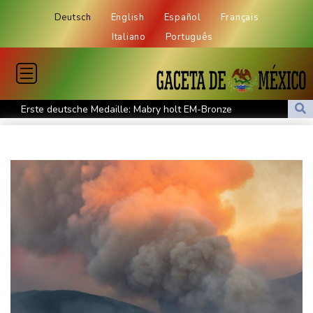
Deutsch
English
Español
Français
Italiano
Português
Erste deutsche Medaille: Mabry holt EM-Bronze
Mehr als 70 Prozent Englands von Dürre betroffen
Mindestens 111 Tote bei schwerem Erdbeben in Kolumbien -
Katastrophenfall ausgerufen
Trump fordert Entschädigungen vom Iran
Russische Oppositionspartei Jabloko von Parlamentswahl
ausgeschlossen
Schwimm-EM: Märtens holt mit Staffel erste Becken-Medaille
Kosovo-Schutztruppe KFOR will Präsenz an Schlüsselpositionen
zurückfahren
Regierung baut Drohnenabwehr an Flughäfen aus - Absage an