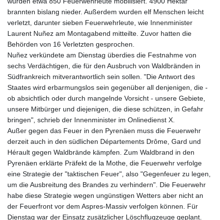
wurden etwa 850 Feuerwehrleute mobilisiert. 4900 Hektar
brannten bislang nieder. Außerdem wurden elf Menschen leicht
verletzt, darunter sieben Feuerwehrleute, wie Innenminister
Laurent Nuñez am Montagabend mitteilte. Zuvor hatten die
Behörden von 16 Verletzten gesprochen.
Nuñez verkündete am Dienstag überdies die Festnahme von
sechs Verdächtigen, die für den Ausbruch von Waldbränden in
Südfrankreich mitverantwortlich sein sollen. "Die Antwort des
Staates wird erbarmungslos sein gegenüber all denjenigen, die -
ob absichtlich oder durch mangelnde Vorsicht - unsere Gebiete,
unsere Mitbürger und diejenigen, die diese schützen, in Gefahr
bringen", schrieb der Innenminister im Onlinedienst X.
Außer gegen das Feuer in den Pyrenäen muss die Feuerwehr
derzeit auch in den südlichen Départements Drôme, Gard und
Hérault gegen Waldbrände kämpfen. Zum Waldbrand in den
Pyrenäen erklärte Präfekt de la Mothe, die Feuerwehr verfolge
eine Strategie der "taktischen Feuer", also "Gegenfeuer zu legen,
um die Ausbreitung des Brandes zu verhindern". Die Feuerwehr
habe diese Strategie wegen ungünstigen Wetters aber nicht an
der Feuerfront vor dem Aspres-Massiv verfolgen können. Für
Dienstag war der Einsatz zusätzlicher Löschflugzeuge geplant.