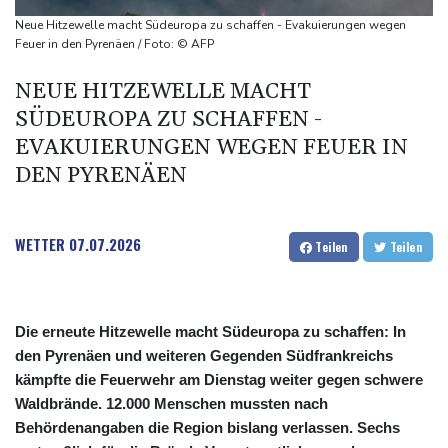
Bundeswehr-Einsatz
Neue Hitzewelle macht Südeuropa zu schaffen - Evakuierungen wegen
Präsident von Ceuta will Migranten bis zu ihrer Ausweisung
Feuer in den Pyrenäen / Foto: © AFP
internieren
NEUE HITZEWELLE MACHT
Mindestens 18 Tote bei schwerem Erdbeben in Kolumbien
SÜDEUROPA ZU SCHAFFEN -
EVAKUIERUNGEN WEGEN FEUER IN
DEN PYRENÄEN
WETTER
07.07.2026
Teilen
Teilen
Die erneute Hitzewelle macht Südeuropa zu schaffen: In
den Pyrenäen und weiteren Gegenden Südfrankreichs
kämpfte die Feuerwehr am Dienstag weiter gegen schwere
Waldbrände. 12.000 Menschen mussten nach
Behördenangaben die Region bislang verlassen. Sechs