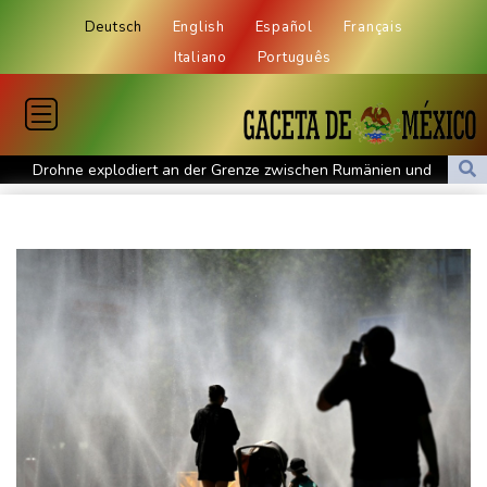
Deutsch
English
Español
Français
Italiano
Português
Drohne explodiert an der Grenze zwischen Rumänien und
Bulgarien nahe Gaspipeline
Lionel Messi trauert um seinen Vater
Absturz von Ultraleichtflugzeug: 72-jähriger Pilot stirbt in Baden-
Württemberg
Selenskyj warnt in Belgrad vor Folgen russischer Angriffe für
den Winter
Drohnen über Bundeswehrstandort in Nordrhein-Westfalen
gesichtet
Ungarns Regierungspartei nominiert Ex-Gerichtspräsidenten
Baka als Staatschef