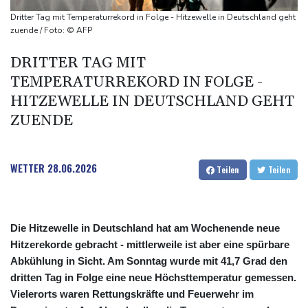
Schwimm-EM: Halbisch winkt und springt zu Bronze
Dritter Tag mit Temperaturrekord in Folge - Hitzewelle in Deutschland geht
Selenskyj: Ukraine hat praktisch keine intakten
zuende / Foto: © AFP
Wärmekraftwerke mehr
DRITTER TAG MIT
Braunschweig nach Kantersieg in Magdeburg an der Spitze
TEMPERATURREKORD IN FOLGE -
Absteiger schlägt Aufsteiger: Heidenheim siegt turbulent
HITZEWELLE IN DEUTSCHLAND GEHT
ZUENDE
WETTER
28.06.2026
Teilen
Teilen
Die Hitzewelle in Deutschland hat am Wochenende neue
Hitzerekorde gebracht - mittlerweile ist aber eine spürbare
Abkühlung in Sicht. Am Sonntag wurde mit 41,7 Grad den
dritten Tag in Folge eine neue Höchsttemperatur gemessen.
Vielerorts waren Rettungskräfte und Feuerwehr im