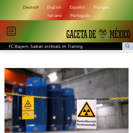
Deutsch
English
Español
Français
Italiano
Português
FC Bayern: Saibari erstmals im Training
Schwimm-EM: Starker Start für Märtens
Uefa und zwei weitere Fußballdachverbände erhöhen mit Brief
Druck auf Infantino
Wegen Patientenmorden verurteilter Krankenpfleger: Rund 140
weitere Verdachtsfälle
13 Tote bei ukrainischem Drohnenangriff in Zentralrussland
Leichtathletik-EM: Starke Mabry erreicht Finale als Beste
Goldener Schuh: Verleihung für Kane am 19. August
Leichtathletik-EM: Starke Mabry erreicht Finale
Sommerreise von Verkehrsminister Bilger startet mit ICE-Panne