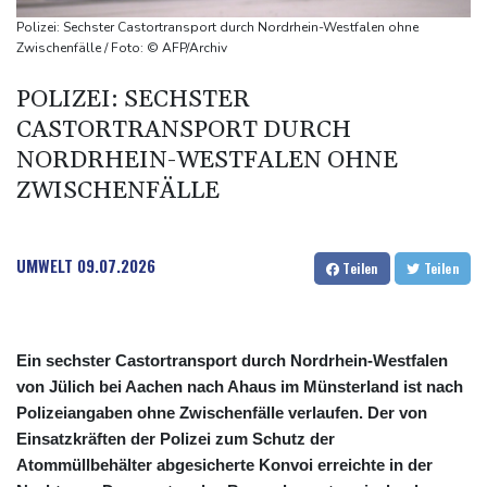
Kampf gegen Geldwäsche: Klingbeil will Beschlagnahme von
Polizei: Sechster Castortransport durch Nordrhein-Westfalen ohne
Vermögen erleichtern
Zwischenfälle / Foto: © AFP/Archiv
POLIZEI: SECHSTER
CASTORTRANSPORT DURCH
NORDRHEIN-WESTFALEN OHNE
ZWISCHENFÄLLE
UMWELT
09.07.2026
Teilen
Teilen
Ein sechster Castortransport durch Nordrhein-Westfalen
von Jülich bei Aachen nach Ahaus im Münsterland ist nach
Polizeiangaben ohne Zwischenfälle verlaufen. Der von
Einsatzkräften der Polizei zum Schutz der
Atommüllbehälter abgesicherte Konvoi erreichte in der