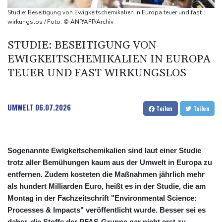
kündigt Berufung an
Studie: Beseitigung von Ewigkeitschemikalien in Europa teuer und fast
Direkt-ICE Berlin-Paris bleibt wegen Technikproblemen vorerst
wirkungslos / Foto: © ANP/AFP/Archiv
unterbrochen
STUDIE: BESEITIGUNG VON
Selenskyj erstmals seit Beginn von Ukraine-Krieg nach Serbien
EWIGKEITSCHEMIKALIEN IN EUROPA
gereist
TEUER UND FAST WIRKUNGSLOS
UMWELT
06.07.2026
Teilen
Teilen
Sogenannte Ewigkeitschemikalien sind laut einer Studie
trotz aller Bemühungen kaum aus der Umwelt in Europa zu
entfernen. Zudem kosteten die Maßnahmen jährlich mehr
als hundert Milliarden Euro, heißt es in der Studie, die am
Montag in der Fachzeitschrift "Environmental Science:
Processes & Impacts" veröffentlicht wurde. Besser sei es
daher, die Stoffe der PFAS-Gruppe gar nicht erst zu