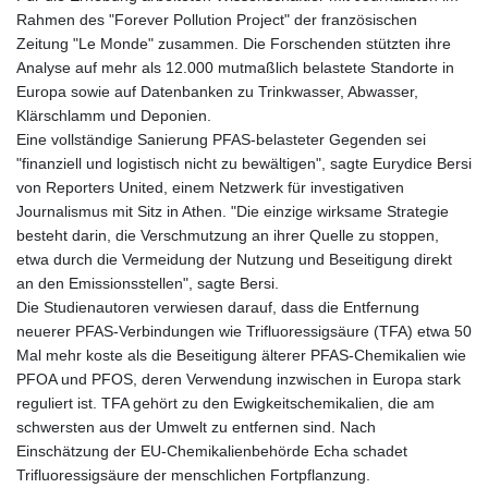
Rahmen des "Forever Pollution Project" der französischen
Zeitung "Le Monde" zusammen. Die Forschenden stützten ihre
Analyse auf mehr als 12.000 mutmaßlich belastete Standorte in
Europa sowie auf Datenbanken zu Trinkwasser, Abwasser,
Klärschlamm und Deponien.
Eine vollständige Sanierung PFAS-belasteter Gegenden sei
"finanziell und logistisch nicht zu bewältigen", sagte Eurydice Bersi
von Reporters United, einem Netzwerk für investigativen
Journalismus mit Sitz in Athen. "Die einzige wirksame Strategie
besteht darin, die Verschmutzung an ihrer Quelle zu stoppen,
etwa durch die Vermeidung der Nutzung und Beseitigung direkt
an den Emissionsstellen", sagte Bersi.
Die Studienautoren verwiesen darauf, dass die Entfernung
neuerer PFAS-Verbindungen wie Trifluoressigsäure (TFA) etwa 50
Mal mehr koste als die Beseitigung älterer PFAS-Chemikalien wie
PFOA und PFOS, deren Verwendung inzwischen in Europa stark
reguliert ist. TFA gehört zu den Ewigkeitschemikalien, die am
schwersten aus der Umwelt zu entfernen sind. Nach
Einschätzung der EU-Chemikalienbehörde Echa schadet
Trifluoressigsäure der menschlichen Fortpflanzung.