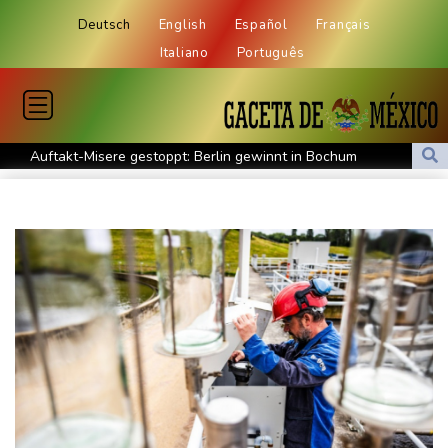
Deutsch
English
Español
Français
Italiano
Português
Auftakt-Misere gestoppt: Berlin gewinnt in Bochum
Trump macht erneut Druck auf Zentralbank-Vorständin Cook
"Medizinische Bedenken": Asllani bleibt bei Hoffenheim
Eurojackpot geknackt: Mehr als 32 Millionen Euro gehen nach
Nordrhein-Westfalen
Menschenrechtsgruppen: Mehr als 140 Tote bei Migrationskrise
in Ceuta
Mindestens zehn Tote bei Angriffen der pro-iranischen Huthis im
Jemen
US-Senat stimmt für verschärfte Sanktionen gegen Russland
US-Gericht setzt Bau von Trumps Ballsaal aus - Präsident