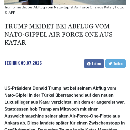
neue Gespräche
Trump meidet bei Abflug vom Nato-Gipfel Air Force One aus Katar / Foto:
Fund von Sprengstoffdrohne sorgt für Debatte über
© AFP
Luftsicherheit
TRUMP MEIDET BEI ABFLUG VOM
Für zwei Jahre: Salah-Wechsel zu Trabzonspor perfekt
NATO-GIPFEL AIR FORCE ONE AUS
Niedrigwasser: Bilger erwägt Aufhebung von Sonn- und
KATAR
Feiertagsfahrverbot für Lkw
TECHNIK
09.07.2026
Teilen
Teilen
US-Präsident Donald Trump hat bei seinem Abflug vom
Nato-Gipfel in der Türkei überraschend auf den neuen
Luxusflieger aus Katar verzichtet, mit dem er angereist war.
Stattdessen hob Trump am Mittwoch mit einer
Ausweichmaschine seiner alten Air-Force-One-Flotte aus
Ankara ab. Diese landete später für einen Zwischenstopp in
Großbritannien. Dort stieg Trump in die Katar-Maschine