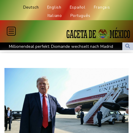
Deutsch
English
Español
Français
Italiano
Português
Millionendeal perfekt: Diomande wechselt nach Madrid
US-Republikaner wollen früheren Corona-Berater Fauci vor
Gericht stellen lassen
Forlán wird Nationaltrainer in Uruguay
Böden in Deutschland ähnlich trocken wie in Dürrejahren 2018
und 2022
Mutter mit 71 Stichen getötet und Leiche zerstückelt: Mann muss
in Psychiatrie
Nach Ausweisung von Journalistin: Russland wirft Frankreich
"politische Verfolgung" vor
Iran-Krieg: Berichte über US-Munitionsknappheit - Pakistan will