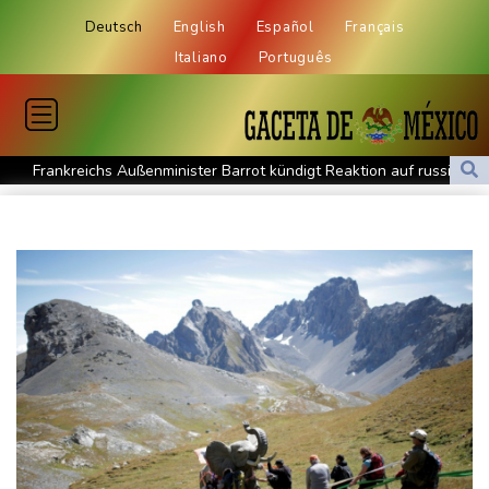
Deutsch
English
Español
Français
Italiano
Português
Frankreichs Außenminister Barrot kündigt Reaktion auf russische
Wahlkampf-Einmischung an
Ein Viertel der Reisenden in Deutschland lässt sich Ziele von der
KI vorschlagen
Norwegens Fußball-Verband fordert Infantinos Rücktritt
Verurteilte Linksextremistin: Bundesgerichtshof bestätigt
Beugehaft für Lina E.
Verweigerter Dopingtest: NADA will Vierjahressperre für Ansah
Medien: Türkischer Präsident Erdogan zu Dreiergipfel in Saudi-
Arabien eingetroffen
Deutsche Industrieproduktion zeigt sich widerstandsfähig -