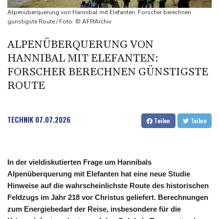
Rekordstand bei Exporten
Alpenüberquerung von Hannibal mit Elefanten: Forscher berechnen
Weniger Falschgeld im ersten Halbjahr im Umlauf
günstigste Route / Foto: © AFP/Archiv
Anhaltende Trockenheit: Rheinpegel bei Düsseldorf auf
ALPENÜBERQUERUNG VON
historischem Tief
HANNIBAL MIT ELEFANTEN:
Urteil: Nähe zu Muslimbruderschaft kann Verbeamtung
FORSCHER BERECHNEN GÜNSTIGSTE
entgegenstehen
ROUTE
TECHNIK
07.07.2026
Teilen
Teilen
In der vieldiskutierten Frage um Hannibals
Alpenüberquerung mit Elefanten hat eine neue Studie
Hinweise auf die wahrscheinlichste Route des historischen
Feldzugs im Jahr 218 vor Christus geliefert. Berechnungen
zum Energiebedarf der Reise, insbesondere für die