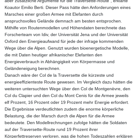
aber zusätzliche Argumente für die Traversette-Route", erklärte
Koautor Emilio Berti. Dieser Pass hätte den Anforderungen eines
Marsches einer großen Armee mit Elefanten durch
anspruchsvolles Gelände demnach am besten entsprochen.
Mithilfe von Routenmodellen und Höhendaten berechnete das
Forscherteam von Idiv, der Universität Jena und der Universität
Oxford den Energieaufwand für jede der infrage kommenden
Wege über die Alpen. Genutzt wurden bioenergetische Modelle,
die mit Daten heutiger afrikanischer Elefanten den
Energieverbrauch in Abhängigkeit von Körpermasse und
Geländeneigung berechnen.
Danach wäre der Col de la Traversette die kürzeste und
energieeffizienteste Route gewesen. Im Vergleich dazu hätten die
weiteren untersuchten Wege über den Col de Montgenèvre, den
Col du Clapier und den Col du Mont Cenis für die Armee jeweils
elf Prozent, 16 Prozent oder 19 Prozent mehr Energie erfordert.
Die Ergebnisse verdeutlichten zudem die enorme körperliche
Belastung, die der Marsch durch die Alpen für die Armee
bedeutete. Den Modellrechnungen zufolge hätten die Soldaten
auf der Traversette-Route rund 19 Prozent ihrer
Körperfettreserven verloren, was die hohen Todeszahlen erklären