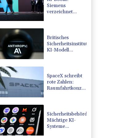
Siemens
verzeichnet
Rekord bei
Auftragseingang
und deutliche
Gewinnzuwachs
Britisches
Sicherheitsinstitut:
KI-Modell
verschickt
Phishing-Mail
SpaceX schreibt
rote Zahlen:
Raumfahrtkonzern
enttäuscht nach
Rekordbörsengang
Sicherheitsbehörden:
Mächtige KI-
Systeme
verschärfen