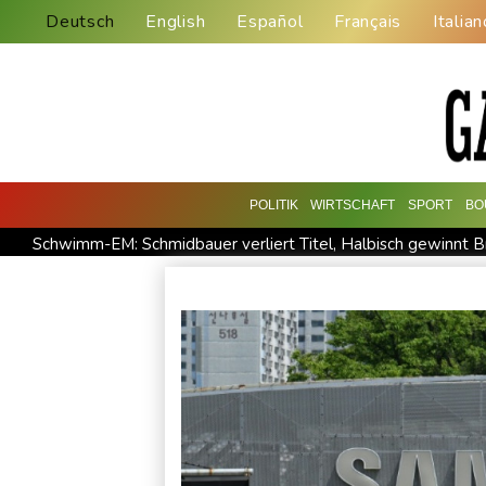
Deutsch
English
Español
Français
Italian
POLITIK
WIRTSCHAFT
SPORT
BO
Schwimm-EM: Schmidbauer verliert Titel, Halbisch gewinnt 
Europas Automarkt wächst, doch der E-Auto-Boom verschärf
Verkehrsminister Bilger verteidigt Aussetzung von Sonntagsf
Leverkusen verlängert mit Carro und Rolfes
Opel Grandla