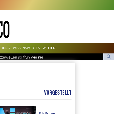
ILDUNG
WISSENSWERTES
WETTER
zewellen so früh wie nie
ck"
Brand in Recyclinganlage in Rotterdam
bach und S-Klasse
Freiwasserstaffel um Wellbrock gewinnt Gold
VORGESTELLT
KI-Boom: