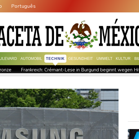
o
Português
ULEVARD
AUTOMOBIL
TECHNIK
GESUNDHEIT
UMWELT
KULTUR
B
Bronze
Frankreich: Crémant-Lese in Burgund beginnt wegen Hit
t den Druck
Klinsmann über Horror-Verletzung: "Ich hatte Glü
ahrverbot für Lkw
Maextro S800: Chinas Luxusangriff auf May
nd Electric AWD: Zugkraft für den Wohnwagen
Schwimm-EM: 