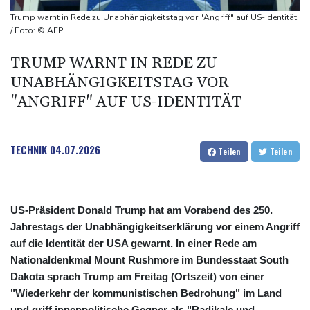
58 Soldaten im Jemen bei Huthi-Angriffen getötet - Regierung
Trump warnt in Rede zu Unabhängigkeitstag vor "Angriff" auf US-Identität
kündigt Vergeltung an
/ Foto: © AFP
UEFA hält an FIFA-Boykott fest - CAF hält zu Infantino
TRUMP WARNT IN REDE ZU
Jemen: 38 Soldaten bei Huthi-Angriffen getötet - Regierung
UNABHÄNGIGKEITSTAG VOR
kündigt Vergeltung an
"ANGRIFF" AUF US-IDENTITÄT
Mindestens zwei Tote bei Bombenexplosion in Kleinbus nahe
Damaskus
TECHNIK
04.07.2026
Teilen
Teilen
US-Präsident Donald Trump hat am Vorabend des 250.
Jahrestags der Unabhängigkeitserklärung vor einem Angriff
auf die Identität der USA gewarnt. In einer Rede am
Nationaldenkmal Mount Rushmore im Bundesstaat South
Dakota sprach Trump am Freitag (Ortszeit) von einer
"Wiederkehr der kommunistischen Bedrohung" im Land
und griff innenpolitische Gegner als "Radikale und