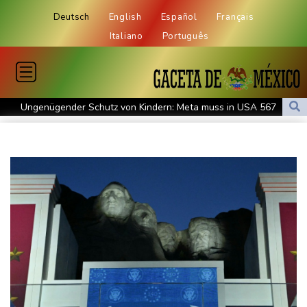
Deutsch
English
Español
Français
Italiano
Português
Ungenügender Schutz von Kindern: Meta muss in USA 567
Millionen Dollar zahlen
Regierung und Opposition in Venezuela beginnen offiziellen
Dialog - ohne Machado
USA wollen bei Visa-Anträgen offenbar Online-Aktivitäten noch
stärker überprüfen
Röwekamp: Innenministerium muss zentral für Drohnenabwehr
zuständig sein
Trump unternimmt neuen Vorstoß im Streit um US-
Staatsbürgerschaft
Erdogan reist zu Dreier-Gipfel mit Pakistan nach Saudi-Arabien