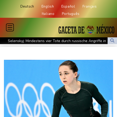
Deutsch
English
Español
Français
Italiano
Português
Selenskyj: Mindestens vier Tote durch russische Angriffe in
Region Kiew
Mercedes GLA neu gegen alt: Der große Sprung ins
Elektrozeitalter
Skoda Kodiaq gegen VW Tayron: Das bessere Familien-SUV
Leagues Cup: Müller mit Vancouver schon ausgeschieden
Kolumbiens neuer Präsident kündigt "unermüdlichen" Kampf
gegen Drogengewalt an
Südkoreas Verband gibt Massagen-Skandal zu: "Desolate Lage"
Größer als alle bisherigen US-Anlagen: Amazon finanziert für
Rechenzentren riesiges Gaskraftwerk