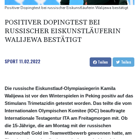
Nächste Pleite im Leagues Cup für Müller und Vancouver
Positiver Dopingtest bei russischer Eiskunstläuferin Walijewa bestätigt
Nowotny sieht Klopp als mögliche Stütze im Jugendbereich
POSITIVER DOPINGTEST BEI
Bayer-Boss Carro: "Wir wollen Titel gewinnen"
RUSSISCHER EISKUNSTLÄUFERIN
WALIJEWA BESTÄTIGT
SPORT
11.02.2022
Teilen
Teilen
Die russische Eiskunstlauf-Olympiasiegerin Kamila
Walijewa ist vor den Winterspielen in Peking positiv auf das
Stimulans Trimetazidin getestet worden. Das teilte die vom
Internationalen Olympischen Komitee (IOC) beauftragte
Internationale Testagentur ITA am Freitagmorgen mit. Ob
die 15-Jährige, die am Montag mit der russischen
Mannschaft Gold im Teamwettbewerb gewonnen hatte, am