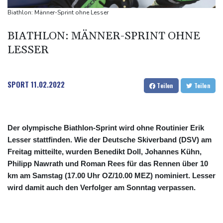
Auto gerät in Gegenverkehr: Drei Frauen sterben bei
Biathlon: Männer-Sprint ohne Lesser
Verkehrsunfall in Bayern
BIATHLON: MÄNNER-SPRINT OHNE
80-Jährige stirbt bei heftigem Waldbrand in Kanada
LESSER
Westeuropa erlebt heißesten Juni und Juli seit Beginn der
Aufzeichnungen
Datenbank: 2025 starben weltweit 350 humanitäre Helfer - 186
SPORT
11.02.2022
Teilen
Teilen
davon im Gazastreifen
Der olympische Biathlon-Sprint wird ohne Routinier Erik
Lesser stattfinden. Wie der Deutsche Skiverband (DSV) am
Freitag mitteilte, wurden Benedikt Doll, Johannes Kühn,
Philipp Nawrath und Roman Rees für das Rennen über 10
km am Samstag (17.00 Uhr OZ/10.00 MEZ) nominiert. Lesser
wird damit auch den Verfolger am Sonntag verpassen.