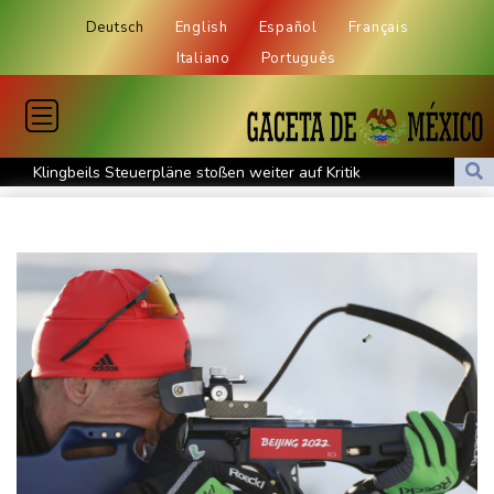
Deutsch
English
Español
Français
Italiano
Português
Klingbeils Steuerpläne stoßen weiter auf Kritik
Grünen-Politiker Janosch Dahmen fordert nationalen
Hitzeschutzplan
Erneut Waldbrand nahe Athen ausgebrochen - Dutzende
Feuerwehrleute im Einsatz
Niedrigwasser: Handelsverband fordert dauerhafte Zulassung
von Lang-Lkw
Frontalzusammenstoß in Mecklenburg-Vorpommern: Zwei Tote
und drei Schwerverletzte
2025 verunglückte alle 18 Minuten ein Kind im Straßenverkehr -
mehr Todesfälle