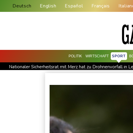
Deutsch
English
Español
Français
Italian
POLITIK
WIRTSCHAFT
SPORT
B
Nationaler Sicherheitsrat mit Merz hat zu Drohnenvorfall in L
Regierung und Opposition in Venezuela nehmen offiziellen D
Angeblicher "Geburtstourismus": Trump unternimmt neuen Vo
Unter Traktor eingeklemmt: Zwölfjähriger stirbt in Nordrhein
Zuwächse in der Autobranche: Industrieproduktion legt im Juni