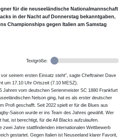
gner für die neuseeländische Nationalmannschaft
 Blacks in der Nacht auf Donnerstag bekanntgaben,
tions Championships gegen Italien am Samstag
Textgröße:
n vor seinem ersten Einsatz steht", sagte Cheftrainer Dave
nt um 17.10 Uhr Ortszeit (7.10 MESZ).
 15 Jahren vom deutschen Serienmeister SC 1880 Frankfurt
seeländischen Nelson ging, hat es als erster deutscher
Profi geschafft. Seit 2022 spielt er für die Blues aus
ugby-Saison wurde er ins Team des Jahres gewählt. Wer
at, ist berechtigt, für die All Blacks aufzulaufen.
e zwei Jahre stattfindenden internationalen Wettbewerb
ch gestartet. Gegen Italien ist Neuseeland klarer Favorit,