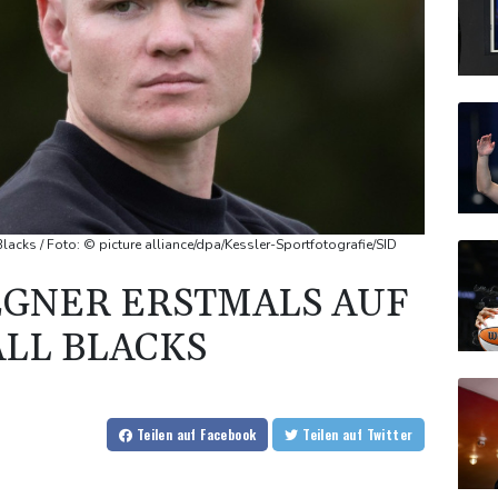
lacks / Foto: © picture alliance/dpa/Kessler-Sportfotografie/SID
EGNER ERSTMALS AUF
ALL BLACKS
Teilen
auf Facebook
Teilen
auf Twitter