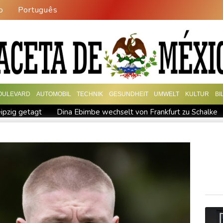
o
Português
OULEVARD
AUTOMOBIL
TECHNIK
GESUNDHEIT
UMWELT
KULTUR
BI
eipzig getagt
Dina Ebimbe wechselt von Frankfurt zu Schalke
ialog auf - ohne Machado
Schwimm-EM: Gose holt Gold im Fre
rstoß im Streit um US-Staatsbürgerschaft
Würgeschlange an K
-Westfalen
Sri Lanka setzt nach Unruhen in Gefängnis Soldaten 
 leicht zu
76-jähriger Landwirt in Nordrhein-Westfalen von Tra