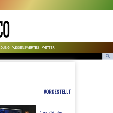
LDUNG
WISSENSWERTES
WETTER
iwasser-Knockout
analufer in Schleswig-Holstein entdeckt
ein
ktor überrollt und getötet
VORGESTELLT
Dina Ebimbe