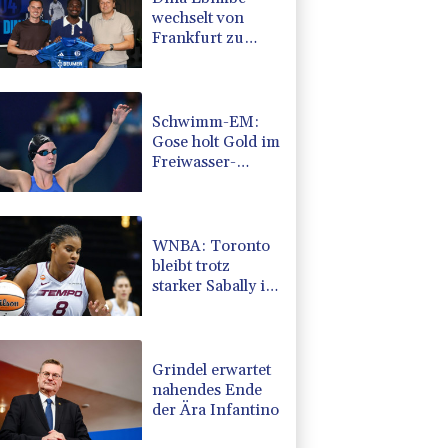
wechselt von
Frankfurt zu
Schalke
Schwimm-EM:
Gose holt Gold im
Freiwasser-
Knockout
WNBA: Toronto
bleibt trotz
starker Sabally in
der Krise
Grindel erwartet
nahendes Ende
der Ära Infantino