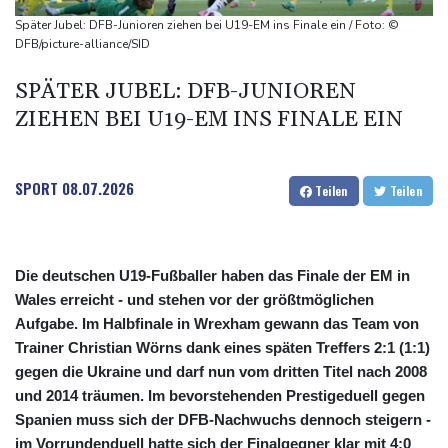
US-Senat stimmt für verschärfte Sanktionen gegen Russland
Später Jubel: DFB-Junioren ziehen bei U19-EM ins Finale ein / Foto: ©
US-Gericht setzt Bau von Trumps Ballsaal aus - Präsident
DFB/picture-alliance/SID
kündigt Berufung an
SPÄTER JUBEL: DFB-JUNIOREN
Direkt-ICE Berlin-Paris bleibt wegen Technikproblemen vorerst
ZIEHEN BEI U19-EM INS FINALE EIN
unterbrochen
SPORT
08.07.2026
Teilen
Teilen
Die deutschen U19-Fußballer haben das Finale der EM in
Wales erreicht - und stehen vor der größtmöglichen
Aufgabe. Im Halbfinale in Wrexham gewann das Team von
Trainer Christian Wörns dank eines späten Treffers 2:1 (1:1)
gegen die Ukraine und darf nun vom dritten Titel nach 2008
und 2014 träumen. Im bevorstehenden Prestigeduell gegen
Spanien muss sich der DFB-Nachwuchs dennoch steigern -
im Vorrundenduell hatte sich der Finalgegner klar mit 4:0