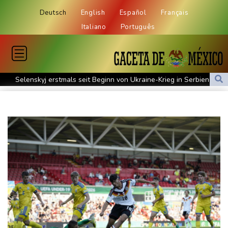
Deutsch
English
Español
Français
Italiano
Português
Selenskyj erstmals seit Beginn von Ukraine-Krieg in Serbien -
Treffen mit Vucic
Auftakt-Misere gestoppt: Berlin gewinnt in Bochum
Trump macht erneut Druck auf Zentralbank-Vorständin Cook
"Medizinische Bedenken": Asllani bleibt bei Hoffenheim
Eurojackpot geknackt: Mehr als 32 Millionen Euro gehen nach
Nordrhein-Westfalen
Menschenrechtsgruppen: Mehr als 140 Tote bei Migrationskrise
in Ceuta
Mindestens zehn Tote bei Angriffen der pro-iranischen Huthis im
Jemen