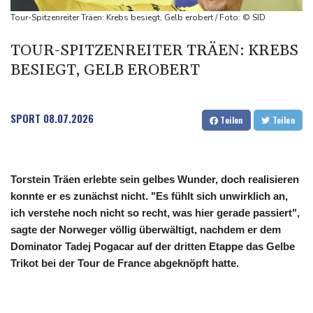
explodiert
Tour-Spitzenreiter Träen: Krebs besiegt, Gelb erobert / Foto: © SID
Bundesanwaltschaft übernimmt Ermittlungen zu Sprengstoff-
TOUR-SPITZENREITER TRÄEN: KREBS
Drohne in Leipzig
BESIEGT, GELB EROBERT
42,2 Grad: Allzeit-Hitzerekord in der Slowakei nach nur einem
Tag gebrochen
SPORT
08.07.2026
Teilen
Teilen
Torstein Träen erlebte sein gelbes Wunder, doch realisieren
konnte er es zunächst nicht. "Es fühlt sich unwirklich an,
ich verstehe noch nicht so recht, was hier gerade passiert",
sagte der Norweger völlig überwältigt, nachdem er dem
Dominator Tadej Pogacar auf der dritten Etappe das Gelbe
Trikot bei der Tour de France abgeknöpft hatte.