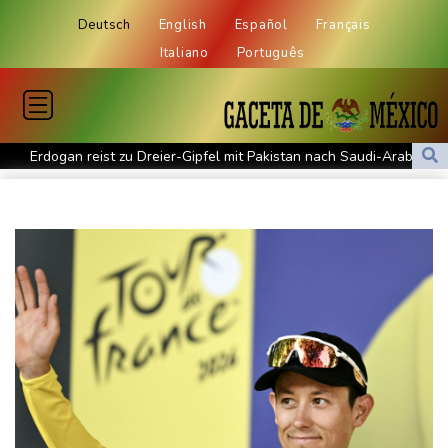
Deutsch
English
Español
Français
Italiano
Português
Erdogan reist zu Dreier-Gipfel mit Pakistan nach Saudi-Arabien
58 Soldaten im Jemen bei Huthi-Angriffen getötet - Regierung
kündigt Vergeltung an
UEFA hält an FIFA-Boykott fest - CAF hält zu Infantino
Jemen: 38 Soldaten bei Huthi-Angriffen getötet - Regierung
kündigt Vergeltung an
Mindestens zwei Tote bei Bombenexplosion in Kleinbus nahe
Damaskus
Real Madrid verlängert mit Vinicius Jr. bis 2032
Schwimm-EM: Eikermann und Rösler gewinnen Silber und Bronze
Syrische Staatsmedien: Bombe in Kleinbus nahe Damaskus