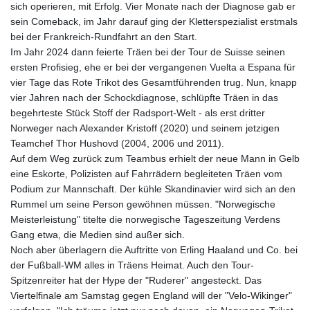
sich operieren, mit Erfolg. Vier Monate nach der Diagnose gab er
sein Comeback, im Jahr darauf ging der Kletterspezialist erstmals
bei der Frankreich-Rundfahrt an den Start.
Im Jahr 2024 dann feierte Träen bei der Tour de Suisse seinen
ersten Profisieg, ehe er bei der vergangenen Vuelta a Espana für
vier Tage das Rote Trikot des Gesamtführenden trug. Nun, knapp
vier Jahren nach der Schockdiagnose, schlüpfte Träen in das
begehrteste Stück Stoff der Radsport-Welt - als erst dritter
Norweger nach Alexander Kristoff (2020) und seinem jetzigen
Teamchef Thor Hushovd (2004, 2006 und 2011).
Auf dem Weg zurück zum Teambus erhielt der neue Mann in Gelb
eine Eskorte, Polizisten auf Fahrrädern begleiteten Träen vom
Podium zur Mannschaft. Der kühle Skandinavier wird sich an den
Rummel um seine Person gewöhnen müssen. "Norwegische
Meisterleistung" titelte die norwegische Tageszeitung Verdens
Gang etwa, die Medien sind außer sich.
Noch aber überlagern die Auftritte von Erling Haaland und Co. bei
der Fußball-WM alles in Träens Heimat. Auch den Tour-
Spitzenreiter hat der Hype der "Ruderer" angesteckt. Das
Viertelfinale am Samstag gegen England will der "Velo-Wikinger"