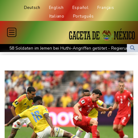
Deutsch
English
Español
Français
Italiano
Português
58 Soldaten im Jemen bei Huthi-Angriffen getötet - Regierung
kündigt Vergeltung an
UEFA hält an FIFA-Boykott fest - CAF hält zu Infantino
Jemen: 38 Soldaten bei Huthi-Angriffen getötet - Regierung
kündigt Vergeltung an
Mindestens zwei Tote bei Bombenexplosion in Kleinbus nahe
Damaskus
Real Madrid verlängert mit Vinicius Jr. bis 2032
Schwimm-EM: Eikermann und Rösler gewinnen Silber und Bronze
Syrische Staatsmedien: Bombe in Kleinbus nahe Damaskus
explodiert