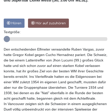
und Superstar Lionel Messi (So, 3.00 Uhr MESZ).
Hören
Hör auf zuzuhören
Textgröße:
Den entscheidenden Elfmeter verwandelte Ruben Vargas, zuvor
hatte Gregor Kobel gegen Cucho Hernadnez pariert. Die Schweiz,
die bei einem Lattentreffer von Jhon Lucumi (99.) großes Glück
hatte und sich schon zuvor auf einen starken Kobel verlassen
konnte, hat ihr großes Ziel von der besten WM ihrer Geschichte
bereits erreicht. Ins Viertelfinale hatten es die Eidgenossen bei
einer WM zuletzt 1954 im eigenen Land geschafft, mussten dafür
aber nur die Gruppenphase überstehen. Die Turniere 1934 und
1938, bei denen es die "Nati" ebenfalls in die Runde der besten
acht geschafft hatte, begannen gleich mit dem Achtelfinale.
In Vancouver zeigten sich die Schweizer in einem ausgeglichenen
Duell völlig unbeeindruckt von der intensiven Spielweise der