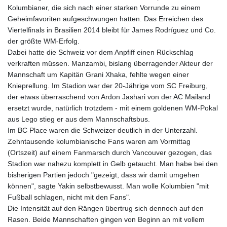
Kolumbianer, die sich nach einer starken Vorrunde zu einem
Geheimfavoriten aufgeschwungen hatten. Das Erreichen des
Viertelfinals in Brasilien 2014 bleibt für James Rodríguez und Co.
der größte WM-Erfolg.
Dabei hatte die Schweiz vor dem Anpfiff einen Rückschlag
verkraften müssen. Manzambi, bislang überragender Akteur der
Mannschaft um Kapitän Grani Xhaka, fehlte wegen einer
Knieprellung. Im Stadion war der 20-Jährige vom SC Freiburg,
der etwas überraschend von Ardon Jashari von der AC Mailand
ersetzt wurde, natürlich trotzdem - mit einem goldenen WM-Pokal
aus Lego stieg er aus dem Mannschaftsbus.
Im BC Place waren die Schweizer deutlich in der Unterzahl.
Zehntausende kolumbianische Fans waren am Vormittag
(Ortszeit) auf einem Fanmarsch durch Vancouver gezogen, das
Stadion war nahezu komplett in Gelb getaucht. Man habe bei den
bisherigen Partien jedoch "gezeigt, dass wir damit umgehen
können", sagte Yakin selbstbewusst. Man wolle Kolumbien "mit
Fußball schlagen, nicht mit den Fans".
Die Intensität auf den Rängen übertrug sich dennoch auf den
Rasen. Beide Mannschaften gingen von Beginn an mit vollem