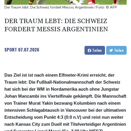
Bundesanwaltschaft übernimmt Ermittlungen zu Sprengstoff-
Der Traum lebt: Die Schweiz fordert Messis Argentinien / Foto: © AFP
Drohne in Leipzig
DER TRAUM LEBT: DIE SCHWEIZ
42,2 Grad: Allzeit-Hitzerekord in der Slowakei nach nur einem
FORDERT MESSIS ARGENTINIEN
Tag gebrochen
Französische Sängerin Vanessa Paradis gibt Trennung von
Regisseur Benchetrit bekannt
SPORT
07.07.2026
Teilen
Teilen
Das Ziel ist ist nach einem Elfmeter-Krimi erreicht, der
Traum lebt: Die Fußball-Nationalmannschaft der Schweiz
hat sich bei der WM in Nordamerika auch ohne Jungstar
Johan Manzambi ins Viertelfinale gekämpft. Die Mannschaft
von Trainer Murat Yakin bezwang Kolumbien nach einem
intensiven Schlagabtausch in Vancouver bei der ultimativen
Entscheidung vom Punkt 4:3 (0:0 n.V) und reist nun weiter
nach Kansas City zum Duell mit Titelverteidiger Argentinien