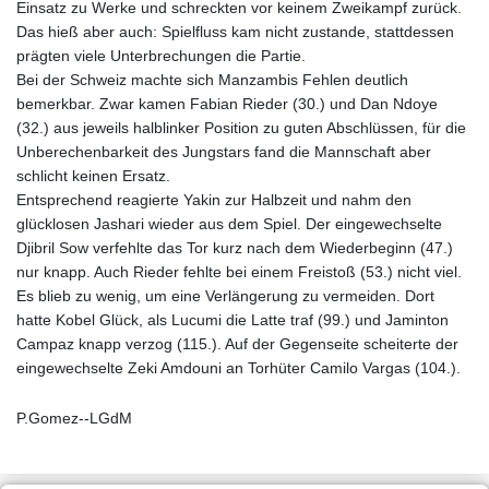
Einsatz zu Werke und schreckten vor keinem Zweikampf zurück.
Das hieß aber auch: Spielfluss kam nicht zustande, stattdessen
prägten viele Unterbrechungen die Partie.
Bei der Schweiz machte sich Manzambis Fehlen deutlich
bemerkbar. Zwar kamen Fabian Rieder (30.) und Dan Ndoye
(32.) aus jeweils halblinker Position zu guten Abschlüssen, für die
Unberechenbarkeit des Jungstars fand die Mannschaft aber
schlicht keinen Ersatz.
Entsprechend reagierte Yakin zur Halbzeit und nahm den
glücklosen Jashari wieder aus dem Spiel. Der eingewechselte
Djibril Sow verfehlte das Tor kurz nach dem Wiederbeginn (47.)
nur knapp. Auch Rieder fehlte bei einem Freistoß (53.) nicht viel.
Es blieb zu wenig, um eine Verlängerung zu vermeiden. Dort
hatte Kobel Glück, als Lucumi die Latte traf (99.) und Jaminton
Campaz knapp verzog (115.). Auf der Gegenseite scheiterte der
eingewechselte Zeki Amdouni an Torhüter Camilo Vargas (104.).
P.Gomez--LGdM