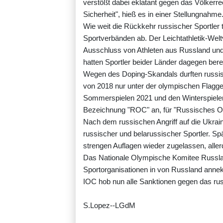
verstößt dabei eklatant gegen das Völkerre
Sicherheit", hieß es in einer Stellungnahme
Wie weit die Rückkehr russischer Sportler 
Sportverbänden ab. Der Leichtathletik-Welt
Ausschluss von Athleten aus Russland und
hatten Sportler beider Länder dagegen bere
Wegen des Doping-Skandals durften russis
von 2018 nur unter der olympischen Flagge 
Sommerspielen 2021 und den Winterspielen
Bezeichnung "ROC" an, für "Russisches O
Nach dem russischen Angriff auf die Ukra
russischer und belarussischer Sportler. Spä
strengen Auflagen wieder zugelassen, alle
Das Nationale Olympische Komitee Russla
Sportorganisationen in von Russland anne
IOC hob nun alle Sanktionen gegen das rus
S.Lopez--LGdM