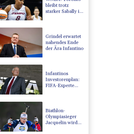
bleibt trotz
starker Sabally in
der Krise
Grindel erwartet
nahendes Ende
der Ära Infantino
Infantinos
Investorenplan:
FIFA-Experte
fordert
Aufarbeitung
Biathlon-
Olympiasieger
Jacquelin wird
Teilzeit-Radprofi