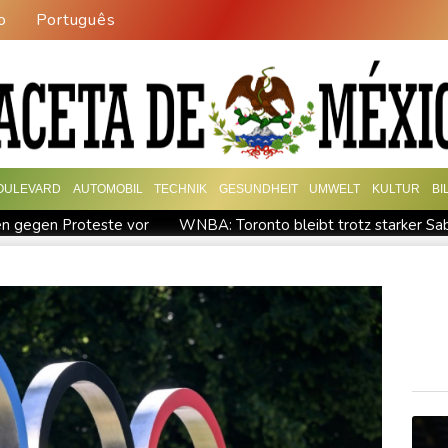
o
Português
OULEVARD
AUTOMOBIL
TECHNIK
GESUNDHEIT
UMWELT
KULTUR
BI
en gegen Proteste vor
WNBA: Toronto bleibt trotz starker Saba
ung will bei Klimaschutz vorerst nicht nachsteuern - Kritik der Grü
"nationalen Kraftakt"
Infantinos Investorenplan: FIFA-Experte
ircher: VAR nicht "zu kleinteilig" einsetzen
Kreise: Türkei will 
chaft übernimmt Ermittlungen