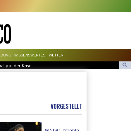
LDUNG
WISSENSWERTES
WETTER
lly in der Krise
nen
 fordert Aufarbeitung
mit Pakistan und Saudi-Arabien Verteidigungspakt schließen
VORGESTELLT
WNBA: Toronto