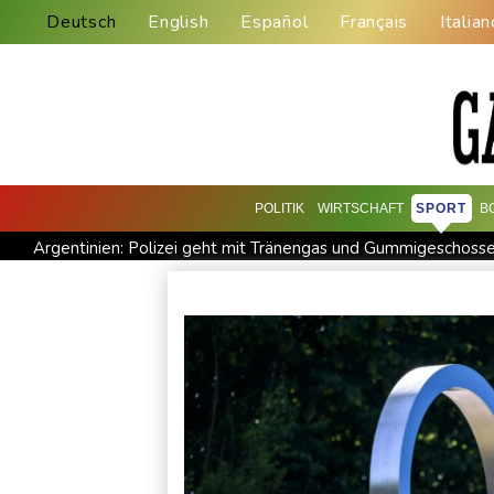
Deutsch
English
Español
Français
Italian
POLITIK
WIRTSCHAFT
SPORT
B
Argentinien: Polizei geht mit Tränengas und Gummigeschoss
Grindel erwartet nahendes Ende der Ära Infantino
Regier
Hitze und Niedrigwasser: Städte- und Gemeindebund fordert 
Biathlon-Olympiasieger Jacquelin wird Teilzeit-Radprofi
K
Sprengstoff-Drohne am Leipziger Flughafen: Bundesanwalts