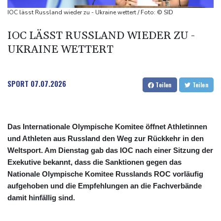
explodiert
IOC lässt Russland wieder zu - Ukraine wettert / Foto: © SID
Bundesanwaltschaft übernimmt Ermittlungen zu Sprengstoff-
IOC LÄSST RUSSLAND WIEDER ZU -
Drohne in Leipzig
UKRAINE WETTERT
42,2 Grad: Allzeit-Hitzerekord in der Slowakei nach nur einem
Tag gebrochen
SPORT
07.07.2026
Teilen
Teilen
Das Internationale Olympische Komitee öffnet Athletinnen
und Athleten aus Russland den Weg zur Rückkehr in den
Weltsport. Am Dienstag gab das IOC nach einer Sitzung der
Exekutive bekannt, dass die Sanktionen gegen das
Nationale Olympische Komitee Russlands ROC vorläufig
aufgehoben und die Empfehlungen an die Fachverbände
damit hinfällig sind.