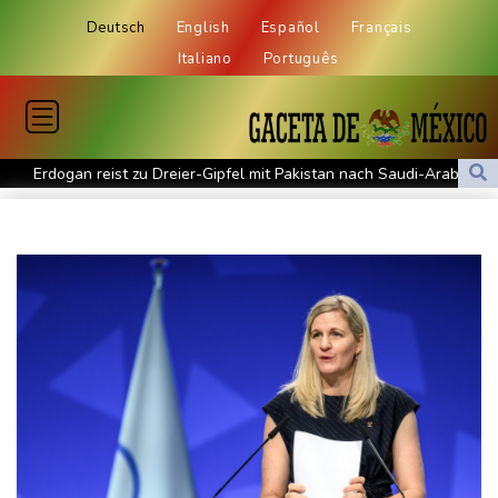
Deutsch
English
Español
Français
Italiano
Português
Erdogan reist zu Dreier-Gipfel mit Pakistan nach Saudi-Arabien
58 Soldaten im Jemen bei Huthi-Angriffen getötet - Regierung
kündigt Vergeltung an
UEFA hält an FIFA-Boykott fest - CAF hält zu Infantino
Jemen: 38 Soldaten bei Huthi-Angriffen getötet - Regierung
kündigt Vergeltung an
Mindestens zwei Tote bei Bombenexplosion in Kleinbus nahe
Damaskus
Real Madrid verlängert mit Vinicius Jr. bis 2032
Schwimm-EM: Eikermann und Rösler gewinnen Silber und Bronze
Syrische Staatsmedien: Bombe in Kleinbus nahe Damaskus