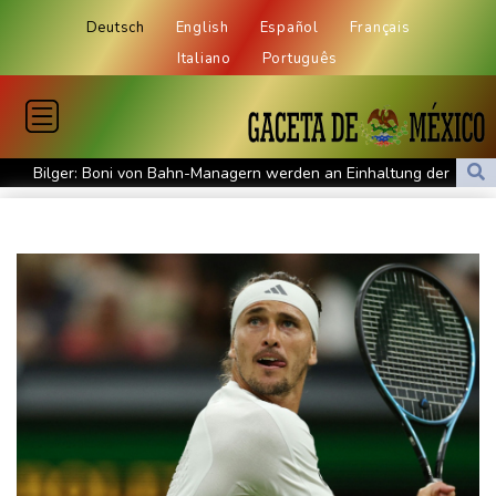
Deutsch
English
Español
Français
Italiano
Português
Bilger: Boni von Bahn-Managern werden an Einhaltung der
Vorgaben des Bundes geknüpft
FIFA stärkt Infantino - und holt zum Rundumschlag aus
Torlos gegen Kaiserslautern: Stotterstart von Wolfsburg
Ätna auf Sizilien ausgebrochen - Flugverkehr in Catania
zeitweise eingeschränkt
Doppelpack Freigang: Frankfurt schlägt auch Malmö
Explosion mutmaßlich ukrainischer Drohne in Bulgarien löst
diplomatische Verstimmung aus
Selenskyj warnt vor Folgen russischer Angriffe - Vucic für
Integrität der Ukraine