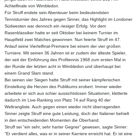
Achtelfinale von Wimbledon.
Für Struff endete sein Abenteuer beim bedeutendsten
Tennisturnier des Jahres gegen Sinner, das Highlight im Londoner
Südwesten war dennoch ein riesiger Erfolg. Vor dem
Rasenklassiker hatte er seit Oktober bei keinem Turnier im
Hauptfeld zwei Matches gewonnen. Nun feierte Struff im 47.
Anlauf seine Viertelfinal-Premiere bei einem der vier großen
Turniere. Mit seinen 36 Jahren ist er zudem der älteste Spieler,
der seit der Einführung des Profitennis 1968 zum ersten Mal in
der Runde der letzten acht in Wimbledon und überhaupt bei
einem Grand Slam stand.
Bei seinen vier Siegen hatte Struff mit seiner kämpferischen
Einstellung die Herzen des Publikums erobert. Immer wieder
arbeitete er sich aus schier aussichtslosen Situationen, kletterte
dadurch im Live-Ranking von Platz 74 auf Rang 40 der
Weltrangliste. Auch gegen einen wieder nicht überragenden
Sinner zeigte Struff eine gute Leistung, doch der Italiener behielt
in den entscheidenden Momenten die Oberhand.
Struff sei "ein sehr, sehr harter Gegner" gewesen, sagte Sinner:
"Er verdient alles, was er in seiner Karriere erreicht hat. Er ist eine