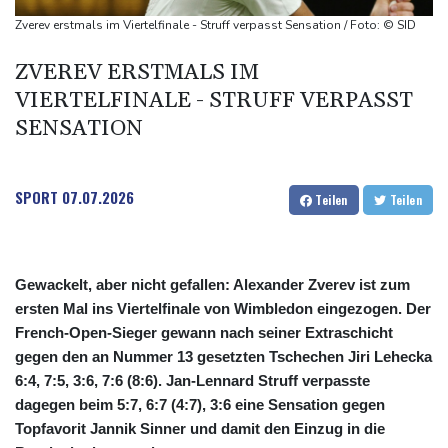
Sieg auf der längsten Etappe: Vollering übernimmt
Zverev erstmals im Viertelfinale - Struff verpasst Sensation / Foto: © SID
Gesamtführung
ZVEREV ERSTMALS IM
Drohne explodiert an der Grenze zwischen Rumänien und
VIERTELFINALE - STRUFF VERPASST
Bulgarien nahe Gaspipeline
SENSATION
Lionel Messi trauert um seinen Vater
SPORT
07.07.2026
Teilen
Teilen
Gewackelt, aber nicht gefallen: Alexander Zverev ist zum
ersten Mal ins Viertelfinale von Wimbledon eingezogen. Der
French-Open-Sieger gewann nach seiner Extraschicht
gegen den an Nummer 13 gesetzten Tschechen Jiri Lehecka
6:4, 7:5, 3:6, 7:6 (8:6). Jan-Lennard Struff verpasste
dagegen beim 5:7, 6:7 (4:7), 3:6 eine Sensation gegen
Topfavorit Jannik Sinner und damit den Einzug in die