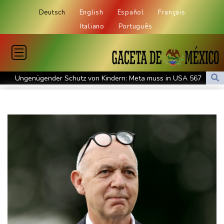
Deutsch
English
Español
Français
Italiano
Português
Ungenügender Schutz von Kindern: Meta muss in USA 567
Millionen Dollar zahlen
Regierung und Opposition in Venezuela beginnen offiziellen
Dialog - ohne Machado
USA wollen bei Visa-Anträgen offenbar Online-Aktivitäten noch
stärker überprüfen
Röwekamp: Innenministerium muss zentral für Drohnenabwehr
zuständig sein
Trump unternimmt neuen Vorstoß im Streit um US-
Staatsbürgerschaft
Erdogan reist zu Dreier-Gipfel mit Pakistan nach Saudi-Arabien