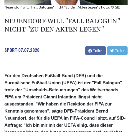
58 Soldaten im Jemen bei Huthi-Angriffen getötet - Regierung
Neuendorf will "Fall Balogun" nicht "zu den Akten legen" / Foto: © SID
kündigt Vergeltung an
NEUENDORF WILL "FALL BALOGUN"
UEFA hält an FIFA-Boykott fest - CAF hält zu Infantino
NICHT "ZU DEN AKTEN LEGEN"
Jemen: 38 Soldaten bei Huthi-Angriffen getötet - Regierung
kündigt Vergeltung an
Mindestens zwei Tote bei Bombenexplosion in Kleinbus nahe
SPORT
07.07.2026
Teilen
Teilen
Damaskus
Für den Deutschen Fußball-Bund (DFB) und die
Europäische Fußball-Union (UEFA) ist der "Fall Balogun"
trotz der "Unschulds-Beteuerungen" des Weltverbands
FIFA um Präsident Gianni Infantino längst nicht
ausgestanden. "Wir haben die Reaktion der FIFA zur
Kenntnis genommen", sagte DFB-Präsident Bernd
Neuendorf, der für die UEFA im FIFA-Council sitzt, auf SID-
Anfrage: "Ich bin mir mit der UEFA einig, dass dieser