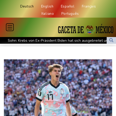
Deutsch
English
Español
Français
Italiano
Português
Sohn: Krebs von Ex-Präsident Biden hat sich ausgebreitet und
Metastasen gebildet
Iran stellt harte Bedingungen für Öffnung der Straße von
Hormus
Trauerflor und Schweigeminute: Inter Miami trauert mit Messi
WTA: Sabalenka scheitert überraschend in Toronto
Zwei Bombenanschläge in Kolumbien an erstem Tag im Amt des
neuen Präsidenten Espriella
Busemann: Kein EM-Titel für Neugebauer wäre "eine
Enttäuschung"
Becker: Wer mehr will als Klassenerhalt hat "Fehler im Kopf"