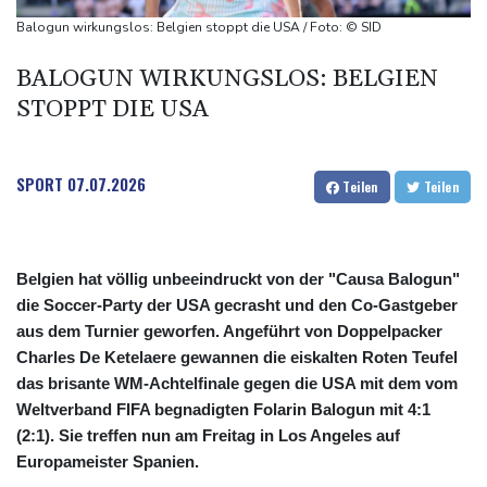
Sohn: Krebs von Ex-Präsident Joe Biden hat sich ausgebreitet
Balogun wirkungslos: Belgien stoppt die USA / Foto: © SID
und Metastasen gebildet
BALOGUN WIRKUNGSLOS: BELGIEN
Bilger: Boni von Bahn-Managern werden an Einhaltung der
STOPPT DIE USA
Vorgaben des Bundes geknüpft
FIFA stärkt Infantino - und holt zum Rundumschlag aus
SPORT
07.07.2026
Teilen
Teilen
Belgien hat völlig unbeeindruckt von der "Causa Balogun"
die Soccer-Party der USA gecrasht und den Co-Gastgeber
aus dem Turnier geworfen. Angeführt von Doppelpacker
Charles De Ketelaere gewannen die eiskalten Roten Teufel
das brisante WM-Achtelfinale gegen die USA mit dem vom
Weltverband FIFA begnadigten Folarin Balogun mit 4:1
(2:1). Sie treffen nun am Freitag in Los Angeles auf
Europameister Spanien.