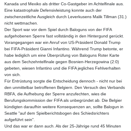
Kanada und Mexiko als dritter Co-Gastgeber im Achtelfinale aus.
Eine katastrophale Defensivleistung konnte auch der
zwischenzeitliche Ausgleich durch Leverkusens Malik Tillman (31.)
nicht wettmachen.
Der Sport war vor dem Spiel durch Baloguns von der FIFA
aufgehobenen Sperre fast vollständig in den Hintergund gerückt.
Vorangegangen war ein Anruf von US-Präsident Donald Trump
bei FIFA-Präsident Gianni Infantino. Während Trump betonte, er
habe lediglich um eine Überprüfung von Baloguns Roter Karte
aus dem Sechzehntelfinale gegen Bosnien-Herzegowina (2:0)
gebeten, wiesen Infantino und die FIFA jegliches Fehlverhalten
von sich.
Für Entrüstung sorgte die Entscheidung dennoch - nicht nur bei
den unmittelbar betroffenen Belgiern. Den Versuch des Verbands
RBFA, die Aufhebung der Sperre anzufechten, wies die
Berufungskommission der FIFA als unbegründet ab. Die Belgier
kündigten daraufhin weitere Konsequenzen an, sollte Balogun in
Seattle "auf dem Spielberichtsbogen des Schiedsrichters
aufgeführt sein".
Und das war er dann auch. Als der 25-Jährige rund 45 Minuten