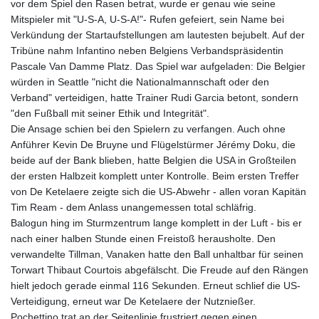
vor dem Spiel den Rasen betrat, wurde er genau wie seine
Mitspieler mit "U-S-A, U-S-A!"- Rufen gefeiert, sein Name bei
Verkündung der Startaufstellungen am lautesten bejubelt. Auf der
Tribüne nahm Infantino neben Belgiens Verbandspräsidentin
Pascale Van Damme Platz. Das Spiel war aufgeladen: Die Belgier
würden in Seattle "nicht die Nationalmannschaft oder den
Verband" verteidigen, hatte Trainer Rudi Garcia betont, sondern
"den Fußball mit seiner Ethik und Integrität".
Die Ansage schien bei den Spielern zu verfangen. Auch ohne
Anführer Kevin De Bruyne und Flügelstürmer Jérémy Doku, die
beide auf der Bank blieben, hatte Belgien die USA in Großteilen
der ersten Halbzeit komplett unter Kontrolle. Beim ersten Treffer
von De Ketelaere zeigte sich die US-Abwehr - allen voran Kapitän
Tim Ream - dem Anlass unangemessen total schläfrig.
Balogun hing im Sturmzentrum lange komplett in der Luft - bis er
nach einer halben Stunde einen Freistoß herausholte. Den
verwandelte Tillman, Vanaken hatte den Ball unhaltbar für seinen
Torwart Thibaut Courtois abgefälscht. Die Freude auf den Rängen
hielt jedoch gerade einmal 116 Sekunden. Erneut schlief die US-
Verteidigung, erneut war De Ketelaere der Nutznießer.
Pochettino trat an der Seitenlinie frustriert gegen einen