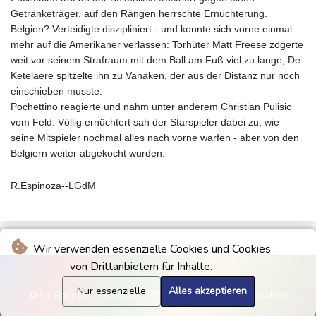
Getränketräger, auf den Rängen herrschte Ernüchterung.
Belgien? Verteidigte diszipliniert - und konnte sich vorne einmal
mehr auf die Amerikaner verlassen: Torhüter Matt Freese zögerte
weit vor seinem Strafraum mit dem Ball am Fuß viel zu lange, De
Ketelaere spitzelte ihn zu Vanaken, der aus der Distanz nur noch
einschieben musste.
Pochettino reagierte und nahm unter anderem Christian Pulisic
vom Feld. Völlig ernüchtert sah der Starspieler dabei zu, wie
seine Mitspieler nochmal alles nach vorne warfen - aber von den
Belgiern weiter abgekocht wurden.
R.Espinoza--LGdM
Wir verwenden essenzielle Cookies und Cookies
von Drittanbietern für Inhalte.
Nur essenzielle
Alles akzeptieren
© La Gaceta De Mexico - 2026 - Alle Rechte vorbehalten