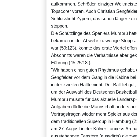
aufkommen. Schröder, einziger Weltmeister
Topscorer voran. Auch Christian Sengfelde
Schlusslicht Zypern, das schon länger ke
stoppen.
Die Schützlinge des Spaniers Mumbrú hatte
bekamen in der Abwehr zu wenige Stopps. 
war (50:123), konnte das erste Viertel off
Abschnitts waren die Verhältnisse aber gekl
Führung (45:25/18.).
"Wir haben einen guten Rhythmus gehabt, g
Sengfelder vor dem Gang in die Kabine be
in der zweiten Hälfte nicht. Der Ball lief gu
um der Auswahl des Deutschen Basketball
Mumbrú musste für das aktuelle Länderspie
Aufgaben dürfte die Mannschaft anders au
Vertragsfragen wieder mehr Spieler aus d
dem traditionellen Supercup in Hamburg (21
am 27. August in der Kölner Lanxess Arena s
ausstehenden Fenstern (auswärts) die zwe