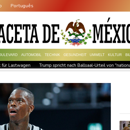
o
Português
OULEVARD
AUTOMOBIL
TECHNIK
GESUNDHEIT
UMWELT
KULTUR
BI
t für Lastwagen
Trump spricht nach Ballsaal-Urteil von "natio
hrzehnt
Frei: Über Beteiligung an AfD-Regierung entscheidet 
sland
"Rente mit 63": Unionsfraktionschef Frei offen für Härt
gen Falschinformationen
Rechter Hardliner De la Espriella al
rstmals seit Beginn von Ukraine-Krieg in Serbien - Treffen mit Vuc