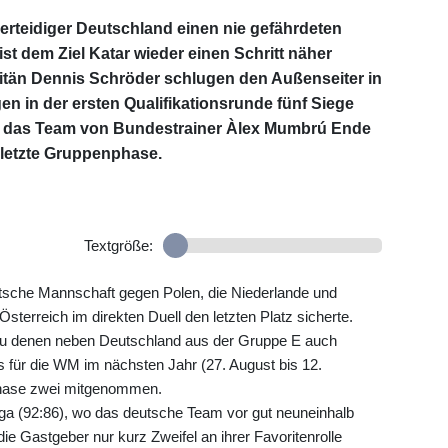
rteidiger Deutschland einen nie gefährdeten
st dem Ziel Katar wieder einen Schritt näher
tän Dennis Schröder schlugen den Außenseiter in
en in der ersten Qualifikationsrunde fünf Siege
für das Team von Bundestrainer Àlex Mumbrú Ende
 letzte Gruppenphase.
Textgröße:
eutsche Mannschaft gegen Polen, die Niederlande und
terreich im direkten Duell den letzten Platz sicherte.
, zu denen neben Deutschland aus der Gruppe E auch
s für die WM im nächsten Jahr (27. August bis 12.
Phase zwei mitgenommen.
iga (92:86), wo das deutsche Team vor gut neuneinhalb
e Gastgeber nur kurz Zweifel an ihrer Favoritenrolle