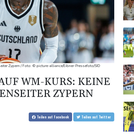
ter Zypern / Foto: © picture-alliance/Eibner-Pressefoto/SID
AUF WM-KURS: KEINE
ENSEITER ZYPERN
Teilen
auf Facebook
Teilen
auf Twitter