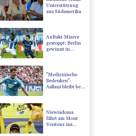
Unterstützung
aus Südamerika
Auftakt-Misere
gestoppt: Berlin
gewinnt in
Bochum
"Medizinische
Bedenken":
Asllani bleibt bei
Hoffenheim
Niewiadoma
fährt am Mont
Ventoux ins
Gelbe Trikot