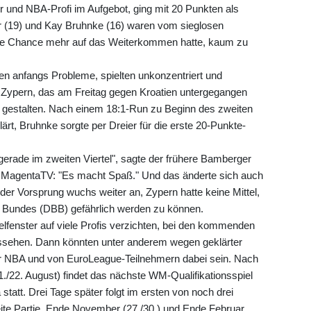
 und NBA-Profi im Aufgebot, ging mit 20 Punkten als
r (19) und Kay Bruhnke (16) waren vom sieglosen
ine Chance mehr auf das Weiterkommen hatte, kaum zu
n anfangs Probleme, spielten unkonzentriert und
Zypern, das am Freitag gegen Kroatien untergegangen
en gestalten. Nach einem 18:1-Run zu Beginn des zweiten
ärt, Bruhnke sorgte per Dreier für die erste 20-Punkte-
erade im zweiten Viertel", sagte der frühere Bamberger
i MagentaTV: "Es macht Spaß." Und das änderte sich auch
t, der Vorsprung wuchs weiter an, Zypern hatte keine Mittel,
 Bundes (DBB) gefährlich werden zu können.
lfenster auf viele Profis verzichten, bei den kommenden
ssehen. Dann könnten unter anderem wegen geklärter
er NBA und von EuroLeague-Teilnehmern dabei sein. Nach
./22. August) findet das nächste WM-Qualifikationsspiel
tatt. Drei Tage später folgt im ersten von noch drei
ite Partie. Ende November (27./30.) und Ende Februar