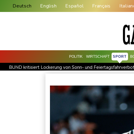
Deutsch
English
Español
Français
Italian
POLITIK
WIRTSCHAFT
SPORT
B
BUND kritisiert Lockerung von Sonn- und Feiertagsfahrverbo
Abholzung im Amazonas auf niedrigstem Stand seit einem Ja
US-Senat stimmt für umfassendes Sanktionspaket gegen Rus
Ceuta-Andrang: EU fordert von Meta und Tiktok Vorgehen ge
Infantino erhält Unterstützung aus Südamerika
Selenskyj e