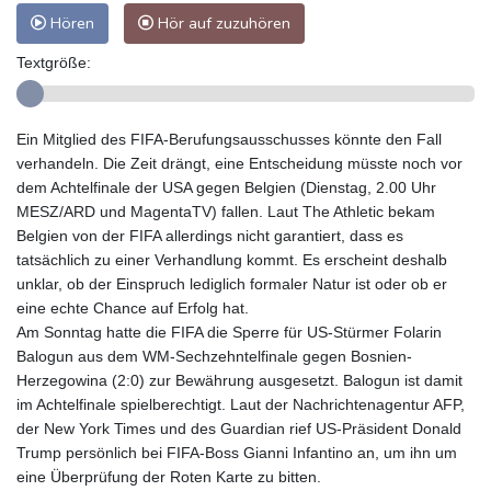
Hören
Hör auf zuzuhören
Textgröße:
Ein Mitglied des FIFA-Berufungsausschusses könnte den Fall
verhandeln. Die Zeit drängt, eine Entscheidung müsste noch vor
dem Achtelfinale der USA gegen Belgien (Dienstag, 2.00 Uhr
MESZ/ARD und MagentaTV) fallen. Laut The Athletic bekam
Belgien von der FIFA allerdings nicht garantiert, dass es
tatsächlich zu einer Verhandlung kommt. Es erscheint deshalb
unklar, ob der Einspruch lediglich formaler Natur ist oder ob er
eine echte Chance auf Erfolg hat.
Am Sonntag hatte die FIFA die Sperre für US-Stürmer Folarin
Balogun aus dem WM-Sechzehntelfinale gegen Bosnien-
Herzegowina (2:0) zur Bewährung ausgesetzt. Balogun ist damit
im Achtelfinale spielberechtigt. Laut der Nachrichtenagentur AFP,
der New York Times und des Guardian rief US-Präsident Donald
Trump persönlich bei FIFA-Boss Gianni Infantino an, um ihn um
eine Überprüfung der Roten Karte zu bitten.