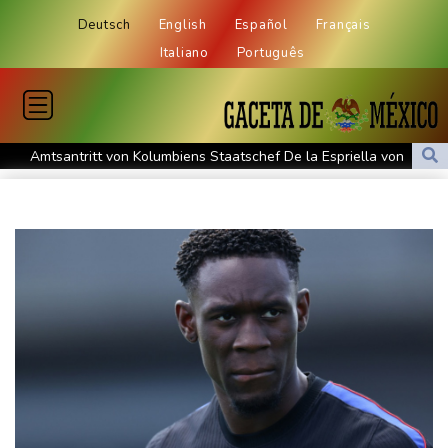
Deutsch
English
Español
Français
Italiano
Português
Amtsantritt von Kolumbiens Staatschef De la Espriella von
Gewalt überschattet
Basketball-WM: Geiselsöder macht gesamte Vorbereitung mit
Taifun "Dolphin": Flugausfälle, Evakuierung und höchste
Warnstufe in China
Lionel Messi trauert um Vater und langjährigen Manager Jorge
DAK-Analyse: ADHS-Neudiagnosen bei Kindern deutlich
gestiegen
Sohn: Krebs von Ex-Präsident Biden hat sich ausgebreitet und
Metastasen gebildet
Iran stellt harte Bedingungen für Öffnung der Straße von