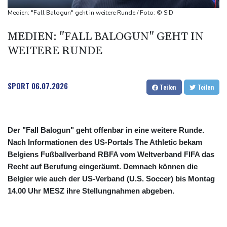
Hormus
Medien: "Fall Balogun" geht in weitere Runde / Foto: © SID
Trauerflor und Schweigeminute: Inter Miami trauert mit Messi
MEDIEN: "FALL BALOGUN" GEHT IN
WTA: Sabalenka scheitert überraschend in Toronto
WEITERE RUNDE
Zwei Bombenanschläge in Kolumbien an erstem Tag im Amt des
neuen Präsidenten Espriella
SPORT
06.07.2026
Teilen
Teilen
Der "Fall Balogun" geht offenbar in eine weitere Runde.
Nach Informationen des US-Portals The Athletic bekam
Belgiens Fußballverband RBFA vom Weltverband FIFA das
Recht auf Berufung eingeräumt. Demnach können die
Belgier wie auch der US-Verband (U.S. Soccer) bis Montag
14.00 Uhr MESZ ihre Stellungnahmen abgeben.