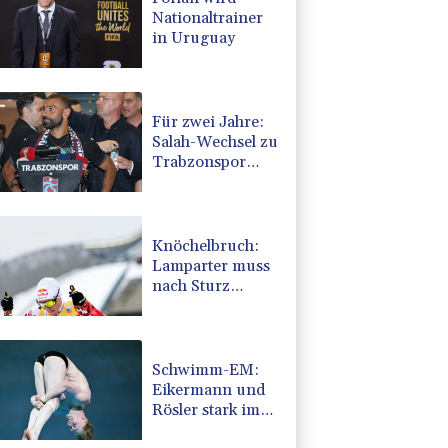
Nationaltrainer
in Uruguay
Für zwei Jahre:
Salah-Wechsel zu
Trabzonspor
perfekt
Knöchelbruch:
Lamparter muss
nach Sturz
operiert werden
Schwimm-EM:
Eikermann und
Rösler stark im
Turm-Vorkampf