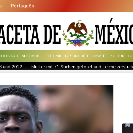
o
Português
OULEVARD
AUTOMOBIL
TECHNIK
GESUNDHEIT
UMWELT
KULTUR
BI
18 und 2022
Mutter mit 71 Stichen getötet und Leiche zerstück
politische Verfolgung" vor
Iran-Krieg: Berichte über US-Muniti
rheit
Für zwei Jahre: Salah-Wechsel zu Trabzonspor perfekt
rtagsfahrverbot für Lkw
Kritik von Naturschützern: Kreuzfahrtb
Medien: Ukrainisches Flugzeug in Leipzig neben Drohne war mit