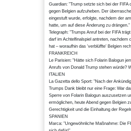
Guardian: "Trump setzte sich bei der FIFA 
gegen Belgien aufzuheben. Der überraschen
eingestuft wurde, erfolgte, nachdem der a
hatte, um auf diese Änderung zu drängen."
Telegraph: "Trumps Anruf bei der FIFA träg
darf im Achtelfinalspiel antreten, nachdem
hat – woraufhin das 'verblüffte' Belgien rech
FRANKREICH
Le Parisien: "Hätte sich Folarin Balogun je
Anrufs von Donald Trump stehen würde? Wa
ITALIEN
La Gazetta dello Sport: "Nach der Ankündi
Trumps Dank bleibt nur eine Frage: War da
Sperre von Folarin Balogun auszusetzen 
ermöglichen, heute Abend gegen Belgien zu 
Gerechtigkeit und die Einhaltung der Regeln
SPANIEN
Marca: "Ungewöhnliche Maßnahme: Die FIF
sich dafür!"