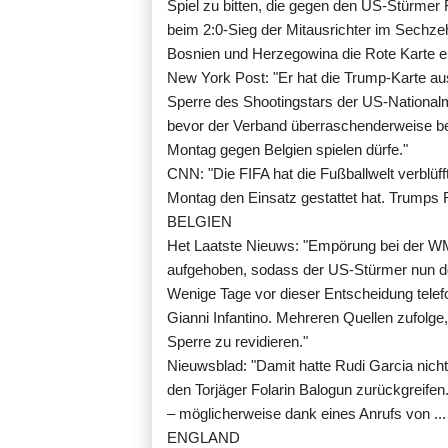
Spiel zu bitten, die gegen den US-Stürmer
beim 2:0-Sieg der Mitausrichter im Sechze
Bosnien und Herzegowina die Rote Karte er
New York Post: "Er hat die Trump-Karte au
Sperre des Shootingstars der US-National
bevor der Verband überraschenderweise be
Montag gegen Belgien spielen dürfe."
CNN: "Die FIFA hat die Fußballwelt verblü
Montag den Einsatz gestattet hat. Trumps 
BELGIEN
Het Laatste Nieuws: "Empörung bei der WM.
aufgehoben, sodass der US-Stürmer nun do
Wenige Tage vor dieser Entscheidung telef
Gianni Infantino. Mehreren Quellen zufolge
Sperre zu revidieren."
Nieuwsblad: "Damit hatte Rudi Garcia nic
den Torjäger Folarin Balogun zurückgreife
– möglicherweise dank eines Anrufs von ..
ENGLAND