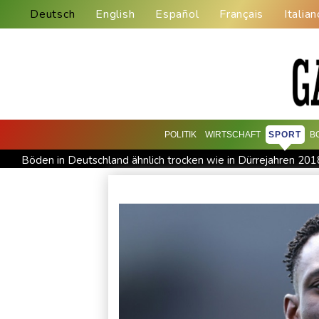
Deutsch
English
Español
Français
Italian
POLITIK
WIRTSCHAFT
SPORT
B
Böden in Deutschland ähnlich trocken wie in Dürrejahren 20
Nach Ausweisung von Journalistin: Russland wirft Frankreich "
Fund von Sprengstoffdrohne sorgt für Debatte über Luftsiche
Niedrigwasser: Bilger erwägt Aufhebung von Sonn- und Feie
Knöchelbruch: Lamparter muss nach Sturz operiert werden