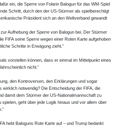
dafür ein, die Sperre von Folarin Balogun für das WM-Spiel
de Schritt, durch den der US-Stürmer als spielberechtigt
merikanische Präsident sich an den Weltverband gewandt
t zur Aufhebung der Sperre von Balogun bei. Der Stürmer
 die FIFA seine Sperre wegen einer Roten Karte aufgehoben
tliche Schritte in Erwägung zieht."
mals vorstellen können, dass er einmal im Mittelpunkt eines
hrscheinlich nicht."
gung, den Kontroversen, den Erklärungen und sogar
s wirklich notwendig? Die Entscheidung der FIFA, die
und damit dem Stürmer der US-Nationalmannschaft zu
spielen, geht über jede Logik hinaus und vor allem über
."
A hebt Baloguns Rote Karte auf – und Trump bedankt