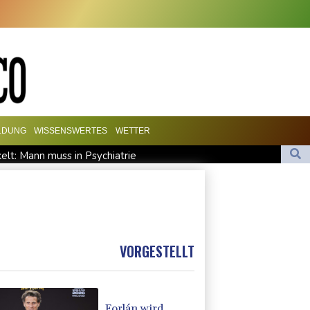
LDUNG
WISSENSWERTES
WETTER
elt: Mann muss in Psychiatrie
onsknappheit - Pakistan will neue Gespräche
ranche weiter auf "fossilem Kurs"
 Munition beladen
VORGESTELLT
Forlán wird