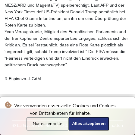
MESZ/ARD und MagentaTV) spielberechtigt. Laut AFP und der
New York Times rief US-Präsident Donald Trump persönlich bei
FIFA-Chef Gianni Infantino an, um ihn um eine Überprüfung der
Roten Karte zu bitten.
Yvan Verougstraete, Mitglied des Europäischen Parlaments und
der frankophonen Zentrumspartei Les Engagés, schloss sich der
Kritik an. Es sei "erstaunlich, dass eine Rote Karte plötzlich als
'ungerecht' gilt, sobald Trump involviert ist." Die FIFA müsse die
"Fairness verteidigen und darf nicht den Eindruck erwecken,
politischem Druck nachzugeben".
R.Espinoza--LGdM
Wir verwenden essenzielle Cookies und Cookies
von Drittanbietern für Inhalte.
Nur essenzielle
Alles akzeptieren
© La Gaceta De Mexico - 2026 - Alle Rechte vorbehalten