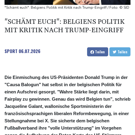
Selenskyj warnt in Belgrad vor Folgen russischer Angriffe für
"Schämt euch": Belgiens Politik mit Kritik nach Trump-Eingriff / Foto: © SID
den Winter
"SCHÄMT EUCH": BELGIENS POLITIK
Drohnen über Bundeswehrstandort in Nordrhein-Westfalen
MIT KRITIK NACH TRUMP-EINGRIFF
gesichtet
Ungarns Regierungspartei nominiert Ex-Gerichtspräsidenten
Baka als Staatschef
SPORT
06.07.2026
Teilen
Teilen
Schwimm-EM: Halbisch winkt und springt zu Bronze
Die Einmischung des US-Präsidenten Donald Trump in der
"Causa Balogun" hat selbst in der belgischen Politik für
einen Aufschrei gesorgt. "Wahre Stärke liegt darin, mit
Fairplay zu gewinnen. Genau das wird Belgien tun", schrieb
Jacqueline Galant, wallonische Sportministerin der
französischsprachigen liberalen Reformbewegung, in einer
Stellungnahme bei X. Sie sicherte dem belgischen
Fußballverband ihre "volle Unterstützung" im Vorgehen