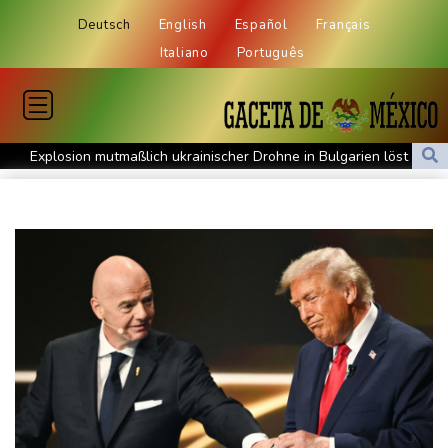
Deutsch
English
Español
Français
Italiano
Português
Explosion mutmaßlich ukrainischer Drohne in Bulgarien löst
diplomatische Verstimmung aus
Selenskyj warnt vor Folgen russischer Angriffe - Vucic für
Integrität der Ukraine
Sieg auf der längsten Etappe: Vollering übernimmt
Gesamtführung
Drohne explodiert an der Grenze zwischen Rumänien und
Bulgarien nahe Gaspipeline
Lionel Messi trauert um seinen Vater
Absturz von Ultraleichtflugzeug: 72-jähriger Pilot stirbt in Baden-
Württemberg