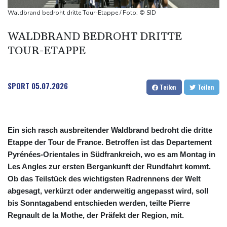
Umfrage: Mehrheit der Deutschen gegen Abschaffung der
Waldbrand bedroht dritte Tour-Etappe / Foto: © SID
"Rente mit 63"
WALDBRAND BEDROHT DRITTE
Klingbeil plant höhere Besteuerung bestimmter Vereine
TOUR-ETAPPE
Bericht: Dobrindt verdoppelt Anti-Drohnen-Einheiten der
Bundespolizei
Netanjahu lehnt von Trump unterstützten 15-Punkte-Plan für
SPORT
05.07.2026
Teilen
Teilen
Gazastreifen weiter ab
Ein sich rasch ausbreitender Waldbrand bedroht die dritte
Etappe der Tour de France. Betroffen ist das Departement
Pyrénées-Orientales in Südfrankreich, wo es am Montag in
Les Angles zur ersten Bergankunft der Rundfahrt kommt.
Ob das Teilstück des wichtigsten Radrennens der Welt
abgesagt, verkürzt oder anderweitig angepasst wird, soll
bis Sonntagabend entschieden werden, teilte Pierre
Regnault de la Mothe, der Präfekt der Region, mit.