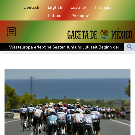
Deutsch
English
Español
Français
Italiano
Português
Westeuropa erlebt heißesten Juni und Juli seit Beginn der
Aufzeichnungen
Datenbank: 2025 starben weltweit 350 humanitäre Helfer - 186
davon im Gazastreifen
Trump verzichtet offenbar vorerst auf Angriffe auf Iran: "Halten
uns zurück"
Trauer um Jorge Messi: Fußballstar Lionel Messi nimmt Abschied
von seinem Vater
Nowitzki trauert um ersten NBA-Coach Nelson: "RIP, Legende"
Neuer Waldbrand in Südfrankreich: Mehr als 200
Feuerwehrleute im Einsatz