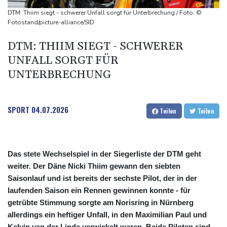
Sohn: Krebs von Ex-Präsident Joe Biden hat sich ausgebreitet
DTM: Thiim siegt - schwerer Unfall sorgt für Unterbrechung / Foto: ©
und Metastasen gebildet
Fotostand/picture-alliance/SID
Bilger: Boni von Bahn-Managern werden an Einhaltung der
DTM: THIIM SIEGT - SCHWERER
Vorgaben des Bundes geknüpft
UNFALL SORGT FÜR
FIFA stärkt Infantino - und holt zum Rundumschlag aus
UNTERBRECHUNG
SPORT
04.07.2026
Teilen
Teilen
Das stete Wechselspiel in der Siegerliste der DTM geht
weiter. Der Däne Nicki Thiim gewann den siebten
Saisonlauf und ist bereits der sechste Pilot, der in der
laufenden Saison ein Rennen gewinnen konnte - für
getrübte Stimmung sorgte am Norisring in Nürnberg
allerdings ein heftiger Unfall, in den Maximilian Paul und
Kelvin van der Linde verwickelt waren. Beide Piloten sind