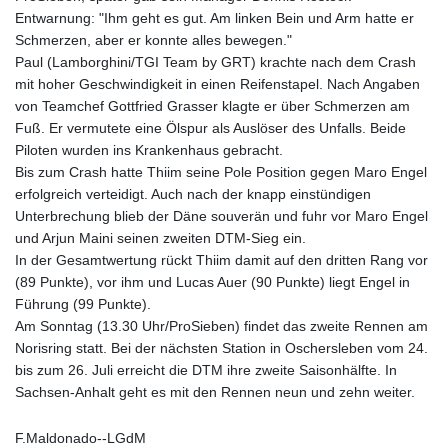
Entwarnung: "Ihm geht es gut. Am linken Bein und Arm hatte er
Schmerzen, aber er konnte alles bewegen."
Paul (Lamborghini/TGI Team by GRT) krachte nach dem Crash
mit hoher Geschwindigkeit in einen Reifenstapel. Nach Angaben
von Teamchef Gottfried Grasser klagte er über Schmerzen am
Fuß. Er vermutete eine Ölspur als Auslöser des Unfalls. Beide
Piloten wurden ins Krankenhaus gebracht.
Bis zum Crash hatte Thiim seine Pole Position gegen Maro Engel
erfolgreich verteidigt. Auch nach der knapp einstündigen
Unterbrechung blieb der Däne souverän und fuhr vor Maro Engel
und Arjun Maini seinen zweiten DTM-Sieg ein.
In der Gesamtwertung rückt Thiim damit auf den dritten Rang vor
(89 Punkte), vor ihm und Lucas Auer (90 Punkte) liegt Engel in
Führung (99 Punkte).
Am Sonntag (13.30 Uhr/ProSieben) findet das zweite Rennen am
Norisring statt. Bei der nächsten Station in Oschersleben vom 24.
bis zum 26. Juli erreicht die DTM ihre zweite Saisonhälfte. In
Sachsen-Anhalt geht es mit den Rennen neun und zehn weiter.
F.Maldonado--LGdM