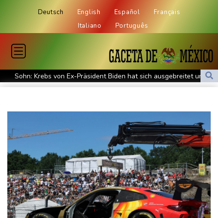
Deutsch
English
Español
Français
Italiano
Português
Sohn: Krebs von Ex-Präsident Biden hat sich ausgebreitet und
Metastasen gebildet
Iran stellt harte Bedingungen für Öffnung der Straße von
Hormus
Trauerflor und Schweigeminute: Inter Miami trauert mit Messi
WTA: Sabalenka scheitert überraschend in Toronto
Zwei Bombenanschläge in Kolumbien an erstem Tag im Amt des
neuen Präsidenten Espriella
Busemann: Kein EM-Titel für Neugebauer wäre "eine
Enttäuschung"
Becker: Wer mehr will als Klassenerhalt hat "Fehler im Kopf"