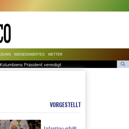
LDUNG
WISSENSWERTES
WETTER
s Kolumbiens Präsident vereidigt
ic
Auftakt-Misere gestoppt: Berlin gewinnt in Bochum
te bei Migrationskrise in Ceuta
VORGESTELLT
Infantino erhält