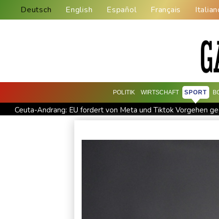
Deutsch
English
Español
Français
Italian
POLITIK
WIRTSCHAFT
SPORT
B
Ceuta-Andrang: EU fordert von Meta und Tiktok Vorgehen ge
Infantino erhält Unterstützung aus Südamerika
Selenskyj e
Trump macht erneut Druck auf Zentralbank-Vorständin Cook
Eurojackpot geknackt: Mehr als 32 Millionen Euro gehen nac
Mindestens zehn Tote bei Angriffen der pro-iranischen Huthi