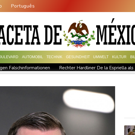
o
Português
OULEVARD
AUTOMOBIL
TECHNIK
GESUNDHEIT
UMWELT
KULTUR
BI
gen Falschinformationen
Rechter Hardliner De la Espriella al
rstmals seit Beginn von Ukraine-Krieg in Serbien - Treffen mit Vuc
"Medizinische Bedenken": Asllani bleibt bei Hoffenheim
h Nordrhein-Westfalen
Menschenrechtsgruppen: Mehr als 140 To
s im Jemen