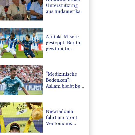
Unterstützung
aus Südamerika
Auftakt-Misere
gestoppt: Berlin
gewinnt in
Bochum
"Medizinische
Bedenken":
Asllani bleibt bei
Hoffenheim
Niewiadoma
fährt am Mont
Ventoux ins
Gelbe Trikot