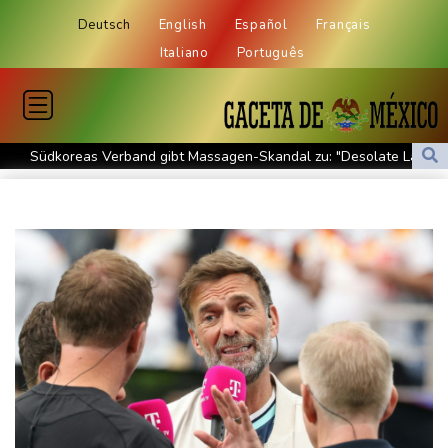
Deutsch
English
Español
Français
Italiano
Português
Südkoreas Verband gibt Massagen-Skandal zu: "Desolate Lage"
Größer als alle bisherigen US-Anlagen: Amazon finanziert für
Rechenzentren riesiges Gaskraftwerk
Nächste Pleite im Leagues Cup für Müller und Vancouver
Nowotny sieht Klopp als mögliche Stütze im Jugendbereich
Bayer-Boss Carro: "Wir wollen Titel gewinnen"
Bericht: EU importiert wieder mehr Flüssiggas aus Russland
Militärverwaltung: Mindestens drei Tote durch russische Angriffe
in Region Kiew
BUND kritisiert Lockerung von Sonntagsfahrverbot für Lkw - BDI
begrüßt es