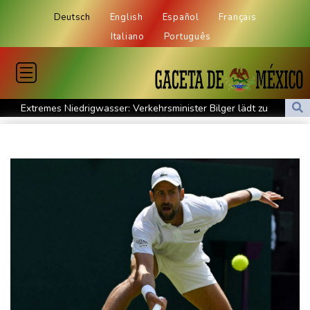
Deutsch
English
Español
Français
Italiano
Português
Extremes Niedrigwasser: Verkehrsminister Bilger lädt zu
Spitzentreffen in Bonn
Bundesgerichtshof urteilt über Mann wegen Kriegsverbrechen in
syrischem Bürgerkrieg
Urteil in Prozess um tödlichen Autoanschlag auf Verdi-
Demonstration in München
Vorwurf der Preisabsprache: Drei US-Produzenten müssen 53
Millionen Eier spenden
Investoren-Affäre: Fifa-Spitze stellt sich "uneingeschränkt" hinter
Infantino
Steinmeier-Nachfolge: Özdemir spricht sich für eine Frau aus