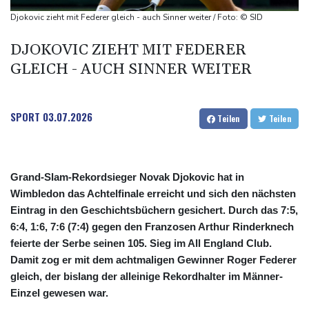
Wissenschaftler bestätigen: Schrottteil von SpaceX-Rakete auf
Djokovic zieht mit Federer gleich - auch Sinner weiter / Foto: © SID
Mond eingeschlagen
DJOKOVIC ZIEHT MIT FEDERER
Nilpferd-Baby von Herde von Drogenboss Escobar erst gerettet
GLEICH - AUCH SINNER WEITER
und dann doch gestorben
Niedrigwasser: Ex-Umweltministerin Lemke fordert
grundsätzliche Gegenmaßnahmen
SPORT
03.07.2026
Teilen
Teilen
Investoren-Affäre: Fifa-Spitze stellt sich hinter Infantino
Grand-Slam-Rekordsieger Novak Djokovic hat in
Wimbledon das Achtelfinale erreicht und sich den nächsten
Eintrag in den Geschichtsbüchern gesichert. Durch das 7:5,
6:4, 1:6, 7:6 (7:4) gegen den Franzosen Arthur Rinderknech
feierte der Serbe seinen 105. Sieg im All England Club.
Damit zog er mit dem achtmaligen Gewinner Roger Federer
gleich, der bislang der alleinige Rekordhalter im Männer-
Einzel gewesen war.