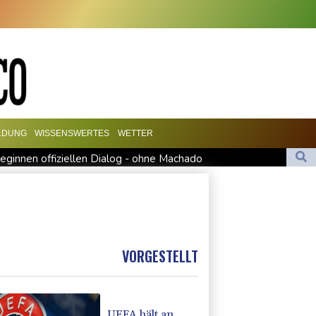
LDUNG
WISSENSWERTES
WETTER
eginnen offiziellen Dialog - ohne Machado
al für Drohnenabwehr zuständig sein
di-Arabien
 hält zu Infantino
sion in Kleinbus nahe Damaskus
VORGESTELLT
UEFA hält an