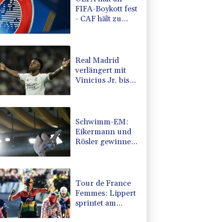
FIFA-Boykott fest
- CAF hält zu
Infantino
Real Madrid
verlängert mit
Vinicius Jr. bis
2032
Schwimm-EM:
Eikermann und
Rösler gewinnen
Silber und
Bronze
Tour de France
Femmes: Lippert
sprintet am
Etappensieg