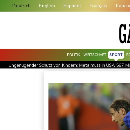
Deutsch
English
Español
Français
Italian
POLITIK
WIRTSCHAFT
SPORT
B
Ungenügender Schutz von Kindern: Meta muss in USA 567 Mil
USA wollen bei Visa-Anträgen offenbar Online-Aktivitäten no
Trump unternimmt neuen Vorstoß im Streit um US-Staatsbürg
58 Soldaten im Jemen bei Huthi-Angriffen getötet - Regieru
Jemen: 38 Soldaten bei Huthi-Angriffen getötet - Regierung 