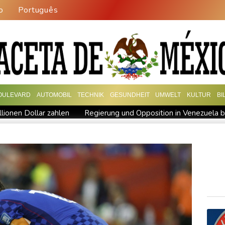
o
Português
OULEVARD
AUTOMOBIL
TECHNIK
GESUNDHEIT
UMWELT
KULTUR
BI
lionen Dollar zahlen
Regierung und Opposition in Venezuela b
ch stärker überprüfen
Röwekamp: Innenministerium muss zentr
erschaft
Erdogan reist zu Dreier-Gipfel mit Pakistan nach Sau
ng kündigt Vergeltung an
UEFA hält an FIFA-Boykott fest - CAF
kündigt Vergeltung an
Mindestens zwei Tote bei Bombenexplo