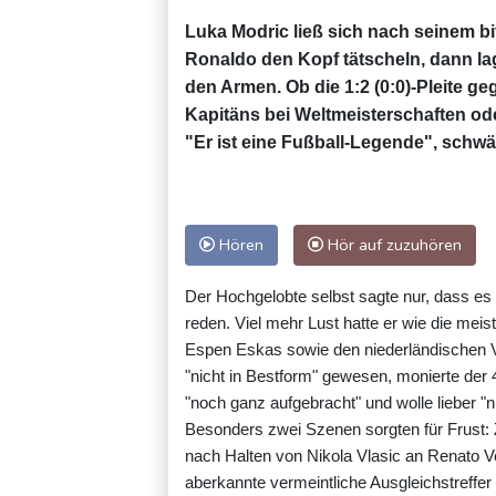
Luka Modric ließ sich nach seinem b
Ronaldo den Kopf tätscheln, dann lag
den Armen. Ob die 1:2 (0:0)-Pleite geg
Kapitäns bei Weltmeisterschaften oder
"Er ist eine Fußball-Legende", schwär
Hören
Hör auf zuzuhören
Der Hochgelobte selbst sagte nur, dass es "
reden. Viel mehr Lust hatte er wie die mei
Espen Eskas sowie den niederländischen V
"nicht in Bestform" gewesen, monierte der 
"noch ganz aufgebracht" und wolle lieber "
Besonders zwei Szenen sorgten für Frust: 
nach Halten von Nikola Vlasic an Renato V
aberkannte vermeintliche Ausgleichstreffer