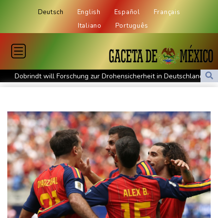
Deutsch
English
Español
Français
Italiano
Português
Dobrindt will Forschung zur Drohensicherheit in Deutschland
ausbauen
Iran bekräftigt harte Haltung in Streit um Straße von Hormus
Amtsantritt von Kolumbiens Staatschef De la Espriella von
Gewalt überschattet
Basketball-WM: Geiselsöder macht gesamte Vorbereitung mit
Taifun "Dolphin": Flugausfälle, Evakuierung und höchste
Warnstufe in China
Lionel Messi trauert um Vater und langjährigen Manager Jorge
DAK-Analyse: ADHS-Neudiagnosen bei Kindern deutlich
gestiegen