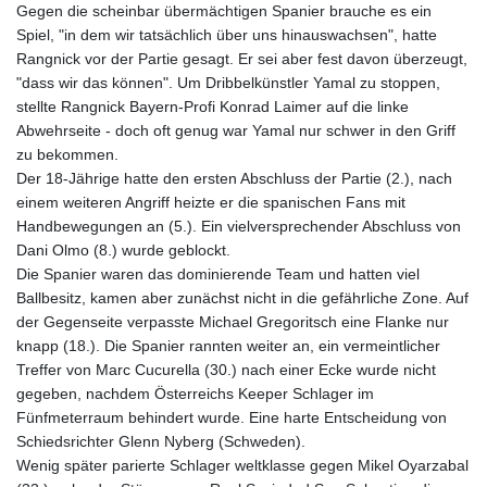
Gegen die scheinbar übermächtigen Spanier brauche es ein
Spiel, "in dem wir tatsächlich über uns hinauswachsen", hatte
Rangnick vor der Partie gesagt. Er sei aber fest davon überzeugt,
"dass wir das können". Um Dribbelkünstler Yamal zu stoppen,
stellte Rangnick Bayern-Profi Konrad Laimer auf die linke
Abwehrseite - doch oft genug war Yamal nur schwer in den Griff
zu bekommen.
Der 18-Jährige hatte den ersten Abschluss der Partie (2.), nach
einem weiteren Angriff heizte er die spanischen Fans mit
Handbewegungen an (5.). Ein vielversprechender Abschluss von
Dani Olmo (8.) wurde geblockt.
Die Spanier waren das dominierende Team und hatten viel
Ballbesitz, kamen aber zunächst nicht in die gefährliche Zone. Auf
der Gegenseite verpasste Michael Gregoritsch eine Flanke nur
knapp (18.). Die Spanier rannten weiter an, ein vermeintlicher
Treffer von Marc Cucurella (30.) nach einer Ecke wurde nicht
gegeben, nachdem Österreichs Keeper Schlager im
Fünfmeterraum behindert wurde. Eine harte Entscheidung von
Schiedsrichter Glenn Nyberg (Schweden).
Wenig später parierte Schlager weltklasse gegen Mikel Oyarzabal