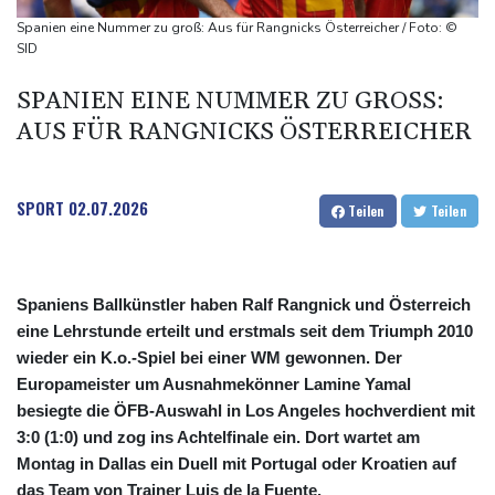
Sohn: Krebs von Ex-Präsident Biden hat sich ausgebreitet und
Spanien eine Nummer zu groß: Aus für Rangnicks Österreicher / Foto: ©
Metastasen gebildet
SID
Iran stellt harte Bedingungen für Öffnung der Straße von
SPANIEN EINE NUMMER ZU GROSS: A
Hormus
US FÜR RANGNICKS ÖSTERREICHER
Trauerflor und Schweigeminute: Inter Miami trauert mit Messi
SPORT
02.07.2026
Teilen
Teilen
Spaniens Ballkünstler haben Ralf Rangnick und Österreich
eine Lehrstunde erteilt und erstmals seit dem Triumph 2010
wieder ein K.o.-Spiel bei einer WM gewonnen. Der
Europameister um Ausnahmekönner Lamine Yamal
besiegte die ÖFB-Auswahl in Los Angeles hochverdient mit
3:0 (1:0) und zog ins Achtelfinale ein. Dort wartet am
Montag in Dallas ein Duell mit Portugal oder Kroatien auf
das Team von Trainer Luis de la Fuente.