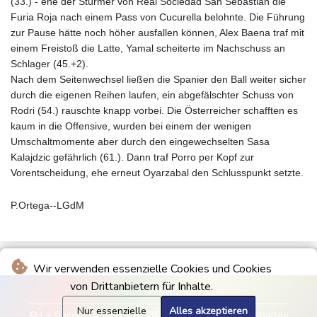
(33.) - ehe der Stürmer von Real Sociedad San Sebastian die
Furia Roja nach einem Pass von Cucurella belohnte. Die Führung
zur Pause hätte noch höher ausfallen können, Alex Baena traf mit
einem Freistoß die Latte, Yamal scheiterte im Nachschuss an
Schlager (45.+2).
Nach dem Seitenwechsel ließen die Spanier den Ball weiter sicher
durch die eigenen Reihen laufen, ein abgefälschter Schuss von
Rodri (54.) rauschte knapp vorbei. Die Österreicher schafften es
kaum in die Offensive, wurden bei einem der wenigen
Umschaltmomente aber durch den eingewechselten Sasa
Kalajdzic gefährlich (61.). Dann traf Porro per Kopf zur
Vorentscheidung, ehe erneut Oyarzabal den Schlusspunkt setzte.
P.Ortega--LGdM
Wir verwenden essenzielle Cookies und Cookies
von Drittanbietern für Inhalte.
Nur essenzielle
Alles akzeptieren
© La Gaceta De Mexico - 2026 - Alle Rechte vorbehalten