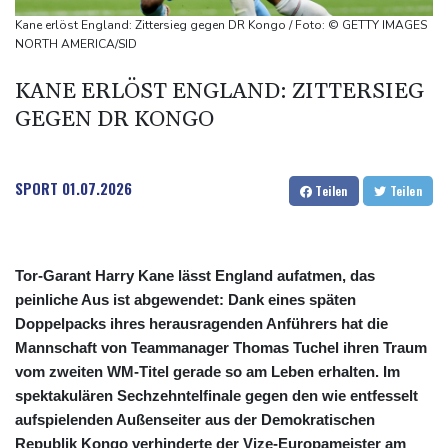
US-Senat stimmt für umfassendes Sanktionspaket gegen
Kane erlöst England: Zittersieg gegen DR Kongo / Foto: © GETTY IMAGES
Russland
NORTH AMERICA/SID
"Rente mit 63": Unionsfraktionschef Frei offen für Härtefall- und
KANE ERLÖST ENGLAND: ZITTERSIEG
Übergangslösungen
GEGEN DR KONGO
Ceuta-Andrang: EU fordert von Meta und Tiktok Vorgehen gegen
Falschinformationen
Rechter Hardliner De la Espriella als Kolumbiens Präsident
SPORT
01.07.2026
Teilen
Teilen
vereidigt
Tor-Garant Harry Kane lässt England aufatmen, das
peinliche Aus ist abgewendet: Dank eines späten
Doppelpacks ihres herausragenden Anführers hat die
Mannschaft von Teammanager Thomas Tuchel ihren Traum
vom zweiten WM-Titel gerade so am Leben erhalten. Im
spektakulären Sechzehntelfinale gegen den wie entfesselt
aufspielenden Außenseiter aus der Demokratischen
Republik Kongo verhinderte der Vize-Europameister am