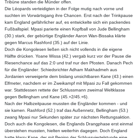
Tribüne standen die Münder offen.
Die Léopards verteidigten in der Folge mutig nach vorne und
suchten im Vorwärtsgang ihre Chancen. Erst nach der Trinkpause
kam England gefährlicher auf, es entwickelte sich ein packendes
Fußballspiel. Mpasi parierte einen Kopfball von Jude Bellingham
(30.) stark, der gebürtige Engländer Aaron Wan-Bissaka klärte
gegen Marcus Rashford (35.) auf der Linie.
Doch die Kongolesen ließen sich nicht vollends in die eigene
Hälfte drücken. Yoane Wissa (42.) vergab kurz vor der Pause die
Riesenchance auf das 2:0 und traf nur den Pfosten. Danach Pech
für die Engländer: Schiedsrichter Adham Makhadmeh aus
Jordanien verweigerte dem bislang unsichtbaren Kane (43.) einen
Elfmeter, nachdem er im Zweikampf mit Mpasi zu Fall gekommen
war. Stattdessen rettete der Schlussmann zweimal Weltklasse
gegen Bellingham und Kane (45.+2/45.+6).
Nach der Halbzeitpause mussten die Engländer kommen - und
sie kamen. Rashford (52.) traf das Außennetz, Bellingham (53.)
zwang Mpasi nur Sekunden später zur nächsten Rettungsaktion.
Doch auch die Kongolesen, die Englands Drangphase erst einmal
überstehen mussten, hielten weiterhin dagegen. Doch England
hatte Harry Kane, der mit Beginn der Schlussviertelstunde eine