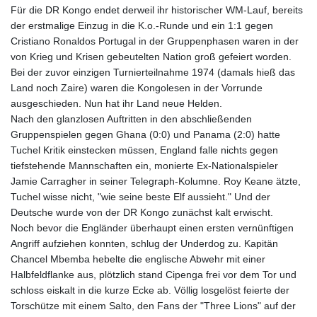
Für die DR Kongo endet derweil ihr historischer WM-Lauf, bereits
der erstmalige Einzug in die K.o.-Runde und ein 1:1 gegen
Cristiano Ronaldos Portugal in der Gruppenphasen waren in der
von Krieg und Krisen gebeutelten Nation groß gefeiert worden.
Bei der zuvor einzigen Turnierteilnahme 1974 (damals hieß das
Land noch Zaire) waren die Kongolesen in der Vorrunde
ausgeschieden. Nun hat ihr Land neue Helden.
Nach den glanzlosen Auftritten in den abschließenden
Gruppenspielen gegen Ghana (0:0) und Panama (2:0) hatte
Tuchel Kritik einstecken müssen, England falle nichts gegen
tiefstehende Mannschaften ein, monierte Ex-Nationalspieler
Jamie Carragher in seiner Telegraph-Kolumne. Roy Keane ätzte,
Tuchel wisse nicht, "wie seine beste Elf aussieht." Und der
Deutsche wurde von der DR Kongo zunächst kalt erwischt.
Noch bevor die Engländer überhaupt einen ersten vernünftigen
Angriff aufziehen konnten, schlug der Underdog zu. Kapitän
Chancel Mbemba hebelte die englische Abwehr mit einer
Halbfeldflanke aus, plötzlich stand Cipenga frei vor dem Tor und
schloss eiskalt in die kurze Ecke ab. Völlig losgelöst feierte der
Torschütze mit einem Salto, den Fans der "Three Lions" auf der