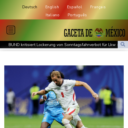
Deutsch
English
Español
Français
Italiano
Português
BUND kritisiert Lockerung von Sonntagsfahrverbot für Lkw - BDI
begrüßt es
Kolumbien: Neuer Präsident kündigt "unermüdlichen" Kampf
gegen Drogengewalt an
BUND kritisiert Lockerung von Sonn- und Feiertagsfahrverbot für
Lastwagen
Trump spricht nach Ballsaal-Urteil von "nationaler Schande"
Abholzung im Amazonas auf niedrigstem Stand seit einem
Jahrzehnt
Frei: Über Beteiligung an AfD-Regierung entscheidet nicht CDU
in Sachsen-Anhalt