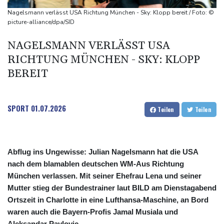
Kreise: Türkei will mit Pakistan und Saudi-Arabien
Nagelsmann verlässt USA Richtung München - Sky: Klopp bereit / Foto: ©
Verteidigungspakt schließen
picture-alliance/dpa/SID
Sprengstoff-Drohne am Leipziger Flughafen:
NAGELSMANN VERLÄSST USA
Bundesanwaltschaft übernimmt Ermittlungen
RICHTUNG MÜNCHEN - SKY: KLOPP
BEREIT
SPORT
01.07.2026
Teilen
Teilen
Abflug ins Ungewisse: Julian Nagelsmann hat die USA
nach dem blamablen deutschen WM-Aus Richtung
München verlassen. Mit seiner Ehefrau Lena und seiner
Mutter stieg der Bundestrainer laut BILD am Dienstagabend
Ortszeit in Charlotte in eine Lufthansa-Maschine, an Bord
waren auch die Bayern-Profis Jamal Musiala und
Aleksandar Pavlovic.