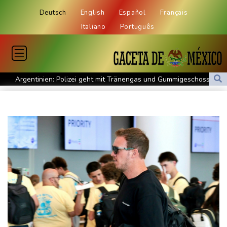
Deutsch
English
Español
Français
Italiano
Português
Argentinien: Polizei geht mit Tränengas und Gummigeschossen
gegen Proteste vor
WNBA: Toronto bleibt trotz starker Sabally in der Krise
Grindel erwartet nahendes Ende der Ära Infantino
Regierung will bei Klimaschutz vorerst nicht nachsteuern - Kritik
der Grünen
Hitze und Niedrigwasser: Städte- und Gemeindebund fordert
"nationalen Kraftakt"
Infantinos Investorenplan: FIFA-Experte fordert Aufarbeitung
Biathlon-Olympiasieger Jacquelin wird Teilzeit-Radprofi
Kircher: VAR nicht "zu kleinteilig" einsetzen