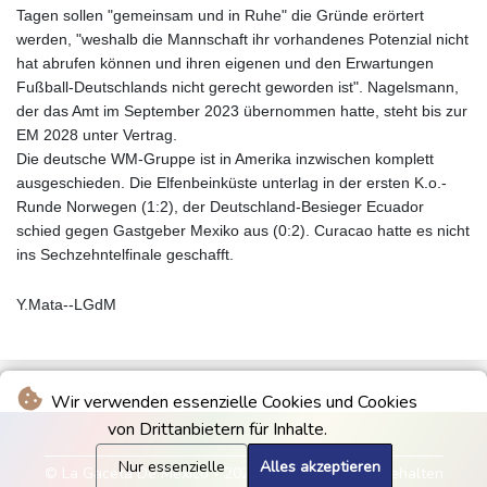
Tagen sollen "gemeinsam und in Ruhe" die Gründe erörtert
werden, "weshalb die Mannschaft ihr vorhandenes Potenzial nicht
hat abrufen können und ihren eigenen und den Erwartungen
Fußball-Deutschlands nicht gerecht geworden ist". Nagelsmann,
der das Amt im September 2023 übernommen hatte, steht bis zur
EM 2028 unter Vertrag.
Die deutsche WM-Gruppe ist in Amerika inzwischen komplett
ausgeschieden. Die Elfenbeinküste unterlag in der ersten K.o.-
Runde Norwegen (1:2), der Deutschland-Besieger Ecuador
schied gegen Gastgeber Mexiko aus (0:2). Curacao hatte es nicht
ins Sechzehntelfinale geschafft.
Y.Mata--LGdM
Wir verwenden essenzielle Cookies und Cookies
von Drittanbietern für Inhalte.
Nur essenzielle
Alles akzeptieren
© La Gaceta De Mexico - 2026 - Alle Rechte vorbehalten