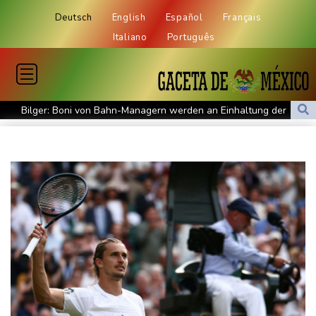
Deutsch
English
Español
Français
Italiano
Português
Bilger: Boni von Bahn-Managern werden an Einhaltung der
Vorgaben des Bundes geknüpft
FIFA stärkt Infantino - und holt zum Rundumschlag aus
Torlos gegen Kaiserslautern: Stotterstart von Wolfsburg
Ätna auf Sizilien ausgebrochen - Flugverkehr in Catania
zeitweise eingeschränkt
Doppelpack Freigang: Frankfurt schlägt auch Malmö
Explosion mutmaßlich ukrainischer Drohne in Bulgarien löst
diplomatische Verstimmung aus
Selenskyj warnt vor Folgen russischer Angriffe - Vucic für
Integrität der Ukraine