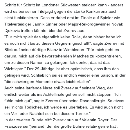
Schritt für Schritt im Londoner Südwesten steigern kann - anders
wird es bei seiner Titeljagd gegen die starke Konkurrenz auch
nicht funktionieren. Dass er dabei erst im Finale auf Spieler wie
Titelverteidiger Jannik Sinner oder Major-Rekordgewinner Novak
Djokovic treffen könnte, blendet Zverev aus.
"Für mich spielt das eigentlich keine Rolle, denn bisher habe ich
es noch nicht bis zu diesen Gegnern geschafft", sagte Zverev mit
Blick auf seine dürftige Bilanz in Wimbledon: "Für mich geht es
darum, mich auf die bevorstehenden Matches zu konzentrieren,
um zu diesen Namen zu gelangen. Ich denke, das ist das
Wichtigste." Der 29-Jährige ist aber optimistisch, dass ihm das
gelingen wird. Schließlich sei es endlich wieder eine Saison, in der
"die schwierigen Momente etwas leichterfallen".
Auch seine laufende Nase soll Zverev auf seinem Weg, der
endlich weiter als ins Achtelfinale gehen soll, nicht stoppen. "Ich
fühle mich gut", sagte Zverev über seine Rasenallergie. So etwas
sei "nichts Tödliches, ich werde es überleben. Es wird auch nicht
ein Vor- oder Nachteil sein bei diesem Turnier."
In der zweiten Runde trifft Zverev nun auf Valentin Royer. Der
Franzose sei "jemand, der die große Bühne relativ gerne hat",