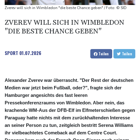
Sieg auf der längsten Etappe: Vollering übernimmt
Zverev will sich in Wimbledon "die beste Chance geben" / Foto: © SID
Gesamtführung
ZVEREV WILL SICH IN WIMBLEDON
Drohne explodiert an der Grenze zwischen Rumänien und
"DIE BESTE CHANCE GEBEN"
Bulgarien nahe Gaspipeline
Lionel Messi trauert um seinen Vater
SPORT
01.07.2026
Teilen
Teilen
Alexander Zverev war überrascht. "Der Rest der deutschen
Medien war jetzt beim Fußball, oder?", fragte sich der
Hamburger angesichts des fast leeren
Pressekonferenzraums von Wimbledon. Aber nein, das
krachende WM-Aus der DFB-Elf im Elfmeterschießen gegen
Paraguay hatte nichts mit dem zurückhaltenden Interesse
an seiner Person zu tun, zeitgleich bestritt Serena Williams
ihr vielbeachtetes Comeback auf dem Centre Court.