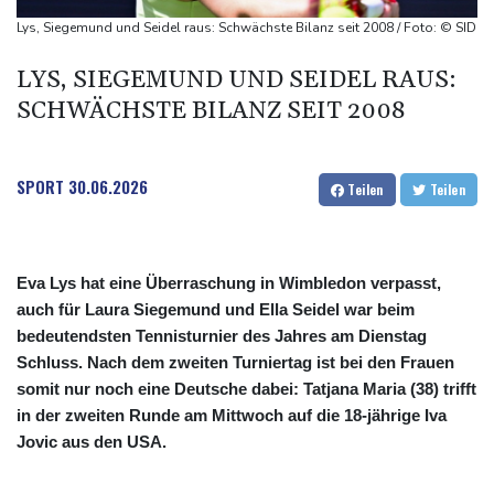
Bundeswehr-Einsatz
Lys, Siegemund und Seidel raus: Schwächste Bilanz seit 2008 / Foto: © SID
Präsident von Ceuta will Migranten bis zu ihrer Ausweisung
LYS, SIEGEMUND UND SEIDEL RAUS:
internieren
SCHWÄCHSTE BILANZ SEIT 2008
Mindestens 18 Tote bei schwerem Erdbeben in Kolumbien
SPORT
30.06.2026
Teilen
Teilen
Eva Lys hat eine Überraschung in Wimbledon verpasst,
auch für Laura Siegemund und Ella Seidel war beim
bedeutendsten Tennisturnier des Jahres am Dienstag
Schluss. Nach dem zweiten Turniertag ist bei den Frauen
somit nur noch eine Deutsche dabei: Tatjana Maria (38) trifft
in der zweiten Runde am Mittwoch auf die 18-jährige Iva
Jovic aus den USA.