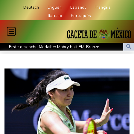
Deutsch
English
Español
Français
Italiano
Português
Erste deutsche Medaille: Mabry holt EM-Bronze
Mehr als 70 Prozent Englands von Dürre betroffen
Mindestens 111 Tote bei schwerem Erdbeben in Kolumbien -
Katastrophenfall ausgerufen
Trump fordert Entschädigungen vom Iran
Russische Oppositionspartei Jabloko von Parlamentswahl
ausgeschlossen
Schwimm-EM: Märtens holt mit Staffel erste Becken-Medaille
Kosovo-Schutztruppe KFOR will Präsenz an Schlüsselpositionen
zurückfahren
Regierung baut Drohnenabwehr an Flughäfen aus - Absage an