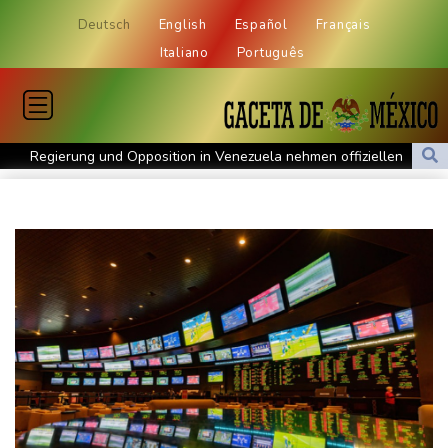
Deutsch
English
Español
Français
Italiano
Português
Regierung und Opposition in Venezuela nehmen offiziellen
Dialog auf - ohne Machado
Schwimm-EM: Gose holt Gold im Freiwasser-Knockout
Angeblicher "Geburtstourismus": Trump unternimmt neuen
Vorstoß im Streit um US-Staatsbürgerschaft
Würgeschlange an Kanalufer in Schleswig-Holstein entdeckt
Unter Traktor eingeklemmt: Zwölfjähriger stirbt in Nordrhein-
Westfalen
Sri Lanka setzt nach Unruhen in Gefängnis Soldaten ein
Zuwächse in der Autobranche: Industrieproduktion legt im Juni
leicht zu