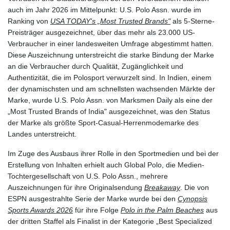
auch im Jahr 2026 im Mittelpunkt: U.S. Polo Assn. wurde im
Ranking von
USA TODAY's „Most Trusted Brands"
als 5-Sterne-
Preisträger ausgezeichnet, über das mehr als 23.000 US-
Verbraucher in einer landesweiten Umfrage abgestimmt hatten.
Diese Auszeichnung unterstreicht die starke Bindung der Marke
an die Verbraucher durch Qualität, Zugänglichkeit und
Authentizität, die im Polosport verwurzelt sind. In Indien, einem
der dynamischsten und am schnellsten wachsenden Märkte der
Marke, wurde U.S. Polo Assn. von Marksmen Daily als eine der
„Most Trusted Brands of India" ausgezeichnet, was den Status
der Marke als größte Sport-Casual-Herrenmodemarke des
Landes unterstreicht.
Im Zuge des Ausbaus ihrer Rolle in den Sportmedien und bei der
Erstellung von Inhalten erhielt auch Global Polo, die Medien-
Tochtergesellschaft von U.S. Polo Assn., mehrere
Auszeichnungen für ihre Originalsendung
Breakaway
. Die von
ESPN ausgestrahlte Serie der Marke wurde bei den
Cynopsis
Sports Awards 2026
für ihre Folge
Polo in the Palm Beaches
aus
der dritten Staffel als Finalist in der Kategorie „Best Specialized