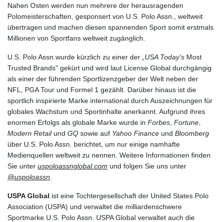
Nahen Osten werden nun mehrere der herausragenden
Polomeisterschaften, gesponsert von U.S. Polo Assn., weltweit
übertragen und machen diesen spannenden Sport somit erstmals
Millionen von Sportfans weltweit zugänglich.
U.S. Polo Assn.
wurde kürzlich zu einer der
„USA Today's
Most
Trusted Brands" gekürt und wird laut License Global durchgängig
als einer der führenden Sportlizenzgeber der Welt neben der
NFL, PGA Tour und Formel 1 gezählt. Darüber hinaus ist die
sportlich inspirierte Marke international durch Auszeichnungen für
globales Wachstum und Sportinhalte anerkannt. Aufgrund ihres
enormen Erfolgs als globale Marke wurde in
Forbes
,
Fortune
,
Modern
Retail
und
GQ
sowie auf
Yahoo Finance
und
Bloomberg
über U.S. Polo Assn. berichtet, um nur einige namhafte
Medienquellen weltweit zu nennen. Weitere Informationen finden
Sie unter
uspoloassnglobal.com
und folgen Sie uns unter
@uspoloassn
.
USPA Global
ist eine Tochtergesellschaft der United States Polo
Association (USPA) und verwaltet die milliardenschwere
Sportmarke U.S. Polo Assn. USPA Global verwaltet auch die