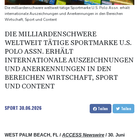
76-jähriger Landwirt in Nordrhein-Westfalen von Traktor
Die milliardenschwere weltweit tätige Sportmarke U.S. Polo Assn. erhält
überrollt und getötet
internationale Auszeichnungen und Anerkennungen in den Bereichen
Wirtschaft, Sport und Content
Nach Tod von 37-Jähriger in Hessen: Tatverdächtiger wieder auf
freiem Fuß
DIE MILLIARDENSCHWERE
Deutschlands Exporte im Juni leicht gestiegen
WELTWEIT TÄTIGE SPORTMARKE U.S.
POLO ASSN. ERHÄLT
INTERNATIONALE AUSZEICHNUNGEN
UND ANERKENNUNGEN IN DEN
BEREICHEN WIRTSCHAFT, SPORT
UND CONTENT
SPORT
30.06.2026
Teilen
Teilen
WEST PALM BEACH, FL /
ACCESS Newswire
/ 30. Juni