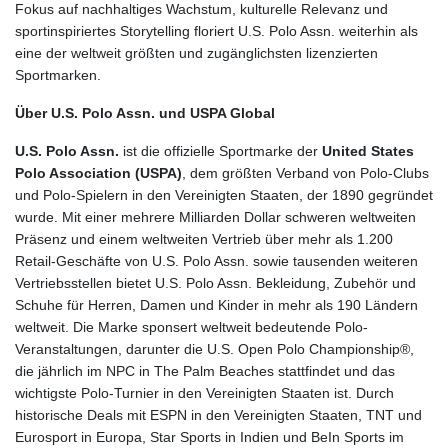
Fokus auf nachhaltiges Wachstum, kulturelle Relevanz und
sportinspiriertes Storytelling floriert U.S. Polo Assn. weiterhin als
eine der weltweit größten und zugänglichsten lizenzierten
Sportmarken.
Über U.S. Polo Assn. und USPA Global
U.S. Polo Assn.
ist die offizielle Sportmarke der
United States
Polo Association (USPA)
, dem größten Verband von Polo-Clubs
und Polo-Spielern in den Vereinigten Staaten, der 1890 gegründet
wurde. Mit einer mehrere Milliarden Dollar schweren weltweiten
Präsenz und einem weltweiten Vertrieb über mehr als 1.200
Retail-Geschäfte von U.S. Polo Assn. sowie tausenden weiteren
Vertriebsstellen bietet U.S. Polo Assn. Bekleidung, Zubehör und
Schuhe für Herren, Damen und Kinder in mehr als 190 Ländern
weltweit. Die Marke sponsert weltweit bedeutende Polo-
Veranstaltungen, darunter die U.S. Open Polo Championship®,
die jährlich im NPC in The Palm Beaches stattfindet und das
wichtigste Polo-Turnier in den Vereinigten Staaten ist. Durch
historische Deals mit ESPN in den Vereinigten Staaten, TNT und
Eurosport in Europa, Star Sports in Indien und BeIn Sports im