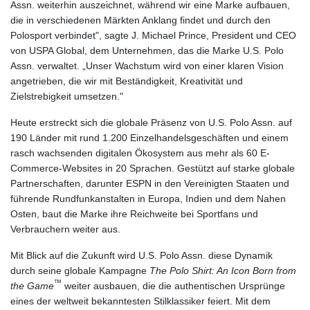
Assn. weiterhin auszeichnet, während wir eine Marke aufbauen,
die in verschiedenen Märkten Anklang findet und durch den
Polosport verbindet", sagte J. Michael Prince, President und CEO
von USPA Global, dem Unternehmen, das die Marke U.S. Polo
Assn. verwaltet. „Unser Wachstum wird von einer klaren Vision
angetrieben, die wir mit Beständigkeit, Kreativität und
Zielstrebigkeit umsetzen."
Heute erstreckt sich die globale Präsenz von U.S. Polo Assn. auf
190 Länder mit rund 1.200 Einzelhandelsgeschäften und einem
rasch wachsenden digitalen Ökosystem aus mehr als 60 E-
Commerce-Websites in 20 Sprachen. Gestützt auf starke globale
Partnerschaften, darunter ESPN in den Vereinigten Staaten und
führende Rundfunkanstalten in Europa, Indien und dem Nahen
Osten, baut die Marke ihre Reichweite bei Sportfans und
Verbrauchern weiter aus.
Mit Blick auf die Zukunft wird U.S. Polo Assn. diese Dynamik
durch seine globale Kampagne
The Polo Shirt: An Icon Born from
™
the Game
weiter ausbauen, die die authentischen Ursprünge
eines der weltweit bekanntesten Stilklassiker feiert. Mit dem