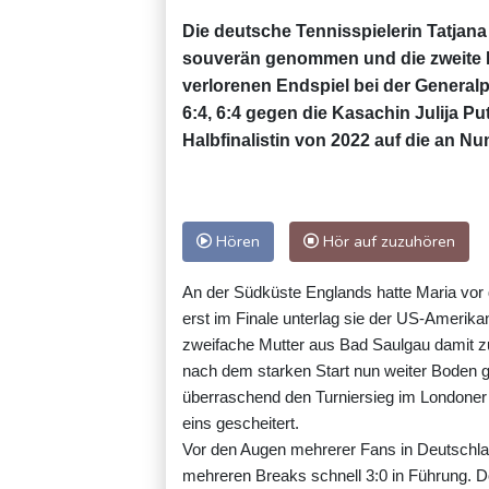
Die deutsche Tennisspielerin Tatjana
souverän genommen und die zweite R
verlorenen Endspiel bei der Generalp
6:4, 6:4 gegen die Kasachin Julija Pu
Halbfinalistin von 2022 auf die an N
Hören
Hör auf zuzuhören
An der Südküste Englands hatte Maria vor d
erst im Finale unterlag sie der US-Amerikan
zweifache Mutter aus Bad Saulgau damit zur
nach dem starken Start nun weiter Boden 
überraschend den Turniersieg im Londoner 
eins gescheitert.
Vor den Augen mehrerer Fans in Deutschland
mehreren Breaks schnell 3:0 in Führung. Do