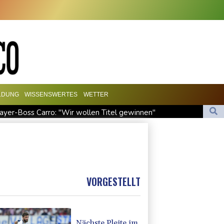
LDUNG
WISSENSWERTES
WETTER
ayer-Boss Carro: "Wir wollen Titel gewinnen"
fe in Region Kiew
dlichen" Kampf gegen Drogengewalt an
naler Schande"
VORGESTELLT
Nächste Pleite im