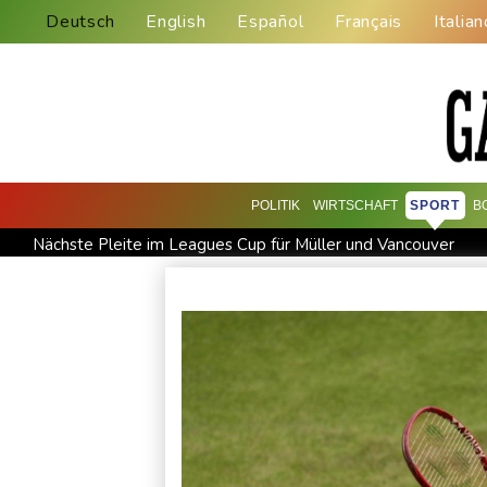
Deutsch
English
Español
Français
Italian
POLITIK
WIRTSCHAFT
SPORT
B
Nächste Pleite im Leagues Cup für Müller und Vancouver
Bericht: EU importiert wieder mehr Flüssiggas aus Russland
BUND kritisiert Lockerung von Sonntagsfahrverbot für Lkw -
BUND kritisiert Lockerung von Sonn- und Feiertagsfahrverbo
Abholzung im Amazonas auf niedrigstem Stand seit einem Ja