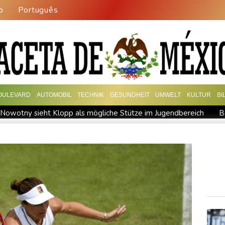
o
Português
OULEVARD
AUTOMOBIL
TECHNIK
GESUNDHEIT
UMWELT
KULTUR
BI
Nowotny sieht Klopp als mögliche Stütze im Jugendbereich
B
Militärverwaltung: Mindestens drei Tote durch russische Angrif
 BDI begrüßt es
Kolumbien: Neuer Präsident kündigt "unermü
t für Lastwagen
Trump spricht nach Ballsaal-Urteil von "natio
hrzehnt