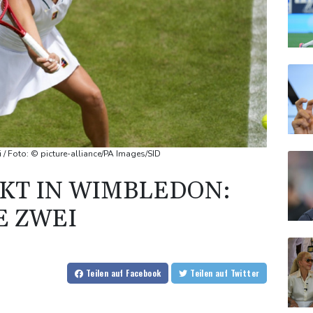
 / Foto: © picture-alliance/PA Images/SID
KT IN WIMBLEDON:
E ZWEI
Teilen
auf Facebook
Teilen
auf Twitter