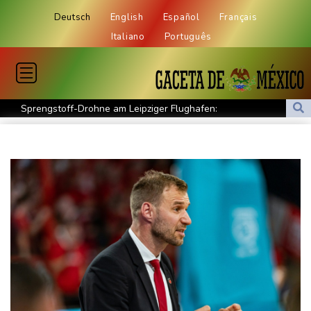
Deutsch
English
Español
Français
Italiano
Português
Sprengstoff-Drohne am Leipziger Flughafen:
Bundesanwaltschaft übernimmt Ermittlungen
Ungenügender Schutz von Kindern: Meta muss in USA 567
Millionen Dollar zahlen
Regierung und Opposition in Venezuela beginnen offiziellen
Dialog - ohne Machado
USA wollen bei Visa-Anträgen offenbar Online-Aktivitäten noch
stärker überprüfen
Röwekamp: Innenministerium muss zentral für Drohnenabwehr
zuständig sein
Trump unternimmt neuen Vorstoß im Streit um US-