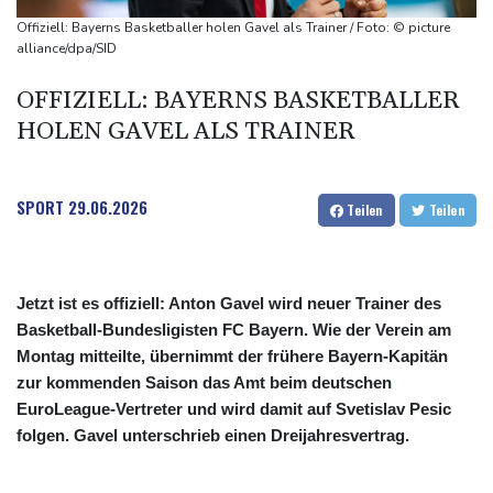
Staatsbürgerschaft
Offiziell: Bayerns Basketballer holen Gavel als Trainer / Foto: © picture
Erdogan reist zu Dreier-Gipfel mit Pakistan nach Saudi-Arabien
alliance/dpa/SID
58 Soldaten im Jemen bei Huthi-Angriffen getötet - Regierung
OFFIZIELL: BAYERNS BASKETBALLER
kündigt Vergeltung an
HOLEN GAVEL ALS TRAINER
UEFA hält an FIFA-Boykott fest - CAF hält zu Infantino
Jemen: 38 Soldaten bei Huthi-Angriffen getötet - Regierung
kündigt Vergeltung an
SPORT
29.06.2026
Teilen
Teilen
Jetzt ist es offiziell: Anton Gavel wird neuer Trainer des
Basketball-Bundesligisten FC Bayern. Wie der Verein am
Montag mitteilte, übernimmt der frühere Bayern-Kapitän
zur kommenden Saison das Amt beim deutschen
EuroLeague-Vertreter und wird damit auf Svetislav Pesic
folgen. Gavel unterschrieb einen Dreijahresvertrag.