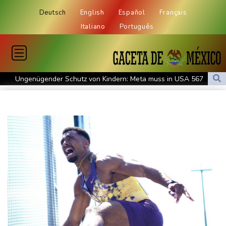
Deutsch
English
Español
Français
Italiano
Português
Ungenügender Schutz von Kindern: Meta muss in USA 567
Millionen Dollar zahlen
Regierung und Opposition in Venezuela beginnen offiziellen
Dialog - ohne Machado
USA wollen bei Visa-Anträgen offenbar Online-Aktivitäten noch
stärker überprüfen
Röwekamp: Innenministerium muss zentral für Drohnenabwehr
zuständig sein
Trump unternimmt neuen Vorstoß im Streit um US-
Staatsbürgerschaft
Erdogan reist zu Dreier-Gipfel mit Pakistan nach Saudi-Arabien