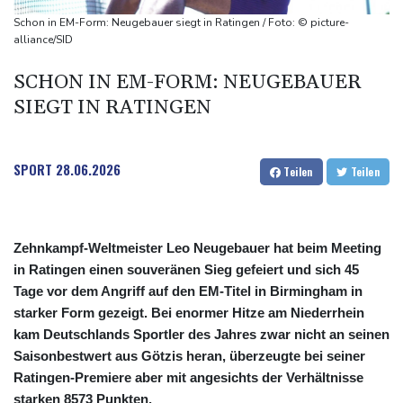
58 Soldaten im Jemen bei Huthi-Angriffen getötet - Regierung
Schon in EM-Form: Neugebauer siegt in Ratingen / Foto: © picture-
kündigt Vergeltung an
alliance/SID
UEFA hält an FIFA-Boykott fest - CAF hält zu Infantino
SCHON IN EM-FORM: NEUGEBAUER
Jemen: 38 Soldaten bei Huthi-Angriffen getötet - Regierung
SIEGT IN RATINGEN
kündigt Vergeltung an
Mindestens zwei Tote bei Bombenexplosion in Kleinbus nahe
Damaskus
SPORT
28.06.2026
Teilen
Teilen
Zehnkampf-Weltmeister Leo Neugebauer hat beim Meeting
in Ratingen einen souveränen Sieg gefeiert und sich 45
Tage vor dem Angriff auf den EM-Titel in Birmingham in
starker Form gezeigt. Bei enormer Hitze am Niederrhein
kam Deutschlands Sportler des Jahres zwar nicht an seinen
Saisonbestwert aus Götzis heran, überzeugte bei seiner
Ratingen-Premiere aber mit angesichts der Verhältnisse
starken 8573 Punkten.