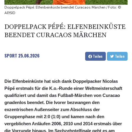
ermittelt wegen Sabotage
Doppelpack Pépé: Elfenbeinküste beendet Curacaos Märchen / Foto: ©
Frankreichs Außenminister Barrot kündigt Reaktion auf russische
AP/SID
Wahlkampf-Einmischung an
DOPPELPACK PÉPÉ: ELFENBEINKÜSTE
Ein Viertel der Reisenden in Deutschland lässt sich Ziele von der
BEENDET CURACAOS MÄRCHEN
KI vorschlagen
Norwegens Fußball-Verband fordert Infantinos Rücktritt
Verurteilte Linksextremistin: Bundesgerichtshof bestätigt
SPORT
25.06.2026
Teilen
Teilen
Beugehaft für Lina E.
Die Elfenbeinküste hat sich dank Doppelpacker Nicolas
Pépé erstmals für die K.o.-Runde einer Weltmeisterschaft
qualifiziert und damit das Fußball-Märchen von Curacao
gnadenlos beendet. Die Ivorer bezwangen den
exzentrischen Außenseiter zum Abschluss der
Gruppenphase mit 2:0 (1:0) und kamen nach den
vergeblichen Anläufen 2006, 2010 und 2014 erstmals über
die Vorrunde hinaus. Im Sechzehntelfinale geht es am