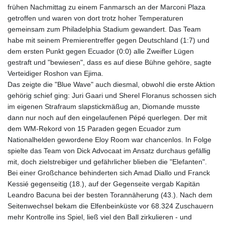
frühen Nachmittag zu einem Fanmarsch an der Marconi Plaza
getroffen und waren von dort trotz hoher Temperaturen
gemeinsam zum Philadelphia Stadium gewandert. Das Team
habe mit seinem Premierentreffer gegen Deutschland (1:7) und
dem ersten Punkt gegen Ecuador (0:0) alle Zweifler Lügen
gestraft und "bewiesen", dass es auf diese Bühne gehöre, sagte
Verteidiger Roshon van Ejima.
Das zeigte die "Blue Wave" auch diesmal, obwohl die erste Aktion
gehörig schief ging: Juri Gaari und Sherel Floranus schossen sich
im eigenen Strafraum slapstickmäßug an, Diomande musste
dann nur noch auf den eingelaufenen Pépé querlegen. Der mit
dem WM-Rekord von 15 Paraden gegen Ecuador zum
Nationalhelden gewordene Eloy Room war chancenlos. In Folge
spielte das Team von Dick Advocaat im Ansatz durchaus gefällig
mit, doch zielstrebiger und gefährlicher blieben die "Elefanten".
Bei einer Großchance behinderten sich Amad Diallo und Franck
Kessié gegenseitig (18.), auf der Gegenseite vergab Kapitän
Leandro Bacuna bei der besten Torannäherung (43.). Nach dem
Seitenwechsel bekam die Elfenbeinküste vor 68.324 Zuschauern
mehr Kontrolle ins Spiel, ließ viel den Ball zirkulieren - und