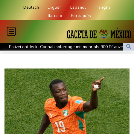
Deutsch
English
Español
Français
Italiano
Português
Polizei entdeckt Cannabisplantage mit mehr als 900 Pflanzen in
Kerpen - Festnahme
Xiaomi Skynomad: N70 und N90 erhöhen den Druck auf Europas
SUV-Markt
Sicherheitskreise vermuten russische Kampagne hinter
Falschvideo zu Merz-Rücktritt
Papst Leo XIV. will bei Frankreich-Besuch Missbrauchsopfer
treffen
Nationaler Sicherheitsrat mit Merz tagt zu Drohnenvorfall in
Leipzig
Kabel der Deutschen Bahn beschädigt: Kölner Staatsschutz